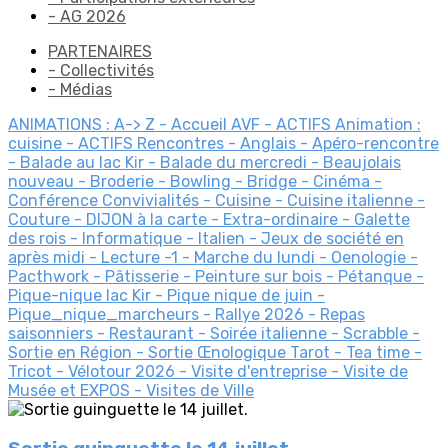
- AG 2026
PARTENAIRES
- Collectivités
- Médias
ANIMATIONS : A-> Z
- Accueil AVF
- ACTIFS Animation :
cuisine
- ACTIFS Rencontres
- Anglais
- Apéro-rencontre
- Balade au lac Kir
- Balade du mercredi
- Beaujolais
nouveau
- Broderie
- Bowling
- Bridge
- Cinéma
-
Conférence
Convivialités
- Cuisine
- Cuisine italienne
-
Couture
- DIJON à la carte
- Extra-ordinaire
- Galette
des rois
- Informatique
- Italien
- Jeux de société en
après midi
- Lecture
-1
- Marche du lundi
- Oenologie
-
Pacthwork
- Pâtisserie
- Peinture sur bois
- Pétanque
-
Pique-nique lac Kir
- Pique nique de juin
-
Pique_nique_marcheurs
- Rallye 2026
- Repas
saisonniers
- Restaurant
- Soirée italienne
- Scrabble
-
Sortie en Région
- Sortie Œnologique
Tarot
- Tea time
-
Tricot
- Vélotour 2026
- Visite d'entreprise
- Visite de
Musée et EXPOS
- Visites de Ville