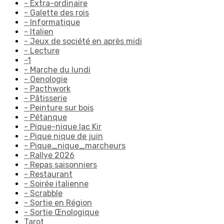
- Extra-ordinaire
- Galette des rois
- Informatique
- Italien
- Jeux de société en après midi
- Lecture
-1
- Marche du lundi
- Oenologie
- Pacthwork
- Pâtisserie
- Peinture sur bois
- Pétanque
- Pique-nique lac Kir
- Pique nique de juin
- Pique_nique_marcheurs
- Rallye 2026
- Repas saisonniers
- Restaurant
- Soirée italienne
- Scrabble
- Sortie en Région
- Sortie Œnologique
Tarot