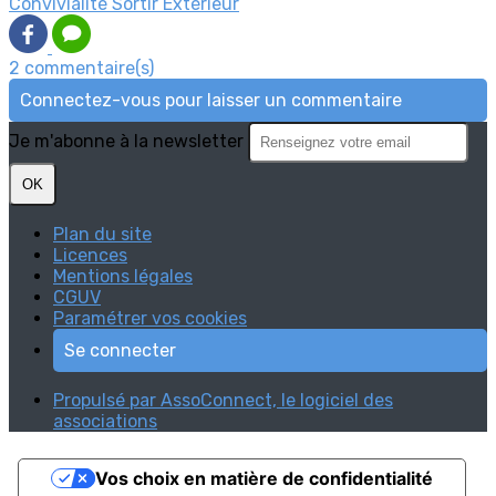
Convivialité
Sortir
Extérieur
2 commentaire(s)
Connectez-vous pour laisser un commentaire
Je m'abonne à la newsletter
OK
Plan du site
Licences
Mentions légales
CGUV
Paramétrer vos cookies
Se connecter
Propulsé par AssoConnect, le logiciel des
associations
Vos choix en matière de confidentialité