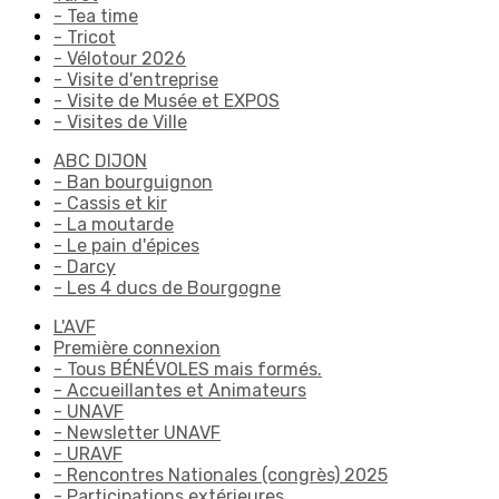
- Tea time
- Tricot
- Vélotour 2026
- Visite d'entreprise
- Visite de Musée et EXPOS
- Visites de Ville
ABC DIJON
- Ban bourguignon
- Cassis et kir
- La moutarde
- Le pain d'épices
- Darcy
- Les 4 ducs de Bourgogne
L'AVF
Première connexion
- Tous BÉNÉVOLES mais formés.
- Accueillantes et Animateurs
- UNAVF
- Newsletter UNAVF
- URAVF
- Rencontres Nationales (congrès) 2025
- Participations extérieures