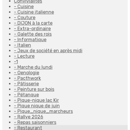
Convivialités
- Cuisine
- Cuisine italienne
- Couture
- DIJON à la carte
- Extra-ordinaire
- Galette des rois
- Informatique
- Italien
- Jeux de société en après midi
- Lecture
-1
- Marche du lundi
- Oenologie
- Pacthwork
- Pâtisserie
- Peinture sur bois
- Pétanque
- Pique-nique lac Kir
- Pique nique de juin
- Pique_nique_marcheurs
- Rallye 2026
- Repas saisonniers
- Restaurant