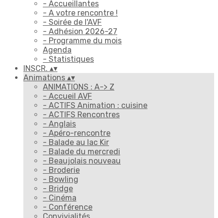
- Accueillantes
- A votre rencontre !
- Soirée de l'AVF
- Adhésion 2026-27
- Programme du mois
Agenda
- Statistiques
INSCR.
▴
▾
Animations
▴
▾
ANIMATIONS : A-> Z
- Accueil AVF
- ACTIFS Animation : cuisine
- ACTIFS Rencontres
- Anglais
- Apéro-rencontre
- Balade au lac Kir
- Balade du mercredi
- Beaujolais nouveau
- Broderie
- Bowling
- Bridge
- Cinéma
- Conférence
Convivialités