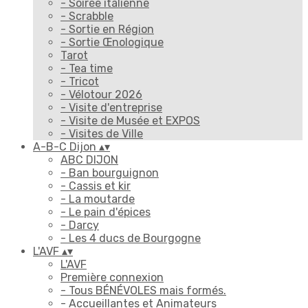
- Soirée italienne
- Scrabble
- Sortie en Région
- Sortie Œnologique
Tarot
- Tea time
- Tricot
- Vélotour 2026
- Visite d'entreprise
- Visite de Musée et EXPOS
- Visites de Ville
A-B-C Dijon
▴
▾
ABC DIJON
- Ban bourguignon
- Cassis et kir
- La moutarde
- Le pain d'épices
- Darcy
- Les 4 ducs de Bourgogne
L'AVF
▴
▾
L'AVF
Première connexion
- Tous BÉNÉVOLES mais formés.
- Accueillantes et Animateurs