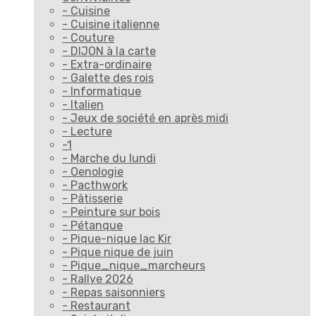
- Cuisine
- Cuisine italienne
- Couture
- DIJON à la carte
- Extra-ordinaire
- Galette des rois
- Informatique
- Italien
- Jeux de société en après midi
- Lecture
-1
- Marche du lundi
- Oenologie
- Pacthwork
- Pâtisserie
- Peinture sur bois
- Pétanque
- Pique-nique lac Kir
- Pique nique de juin
- Pique_nique_marcheurs
- Rallye 2026
- Repas saisonniers
- Restaurant