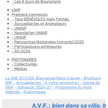
- Les 4 ducs de Bourgogne
L'AVF
Première connexion
- Tous BÉNÉVOLES mais formés.
- Accueillantes et Animateurs
- UNAVF
- Newsletter UNAVF
- URAVF
- Rencontres Nationales (congrès) 2025
- Participations extérieures
- AG 2026
PARTENAIRES
- Collectivités
- Médias
La UNE
ACCUEIL
Bienvenue
Nous trouver
- Brochure
AVF
- Accueillantes
- A votre rencontre !
- Soirée de
l'AVF
- Adhésion 2026-27
- Programme du mois
Agenda
- Statistiques
A.V.F. :
bien dans sa ville, b