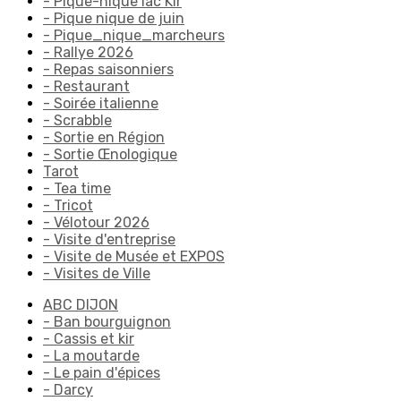
- Pique-nique lac Kir
- Pique nique de juin
- Pique_nique_marcheurs
- Rallye 2026
- Repas saisonniers
- Restaurant
- Soirée italienne
- Scrabble
- Sortie en Région
- Sortie Œnologique
Tarot
- Tea time
- Tricot
- Vélotour 2026
- Visite d'entreprise
- Visite de Musée et EXPOS
- Visites de Ville
ABC DIJON
- Ban bourguignon
- Cassis et kir
- La moutarde
- Le pain d'épices
- Darcy