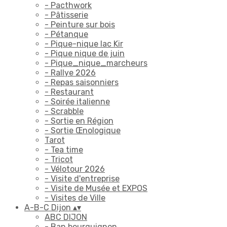
- Pacthwork
- Pâtisserie
- Peinture sur bois
- Pétanque
- Pique-nique lac Kir
- Pique nique de juin
- Pique_nique_marcheurs
- Rallye 2026
- Repas saisonniers
- Restaurant
- Soirée italienne
- Scrabble
- Sortie en Région
- Sortie Œnologique
Tarot
- Tea time
- Tricot
- Vélotour 2026
- Visite d'entreprise
- Visite de Musée et EXPOS
- Visites de Ville
A-B-C Dijon
▴
▾
ABC DIJON
- Ban bourguignon