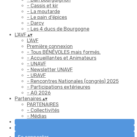
- Cassis et kir
- La moutarde
- Le pain d'épices
- Darcy
- Les 4 ducs de Bourgogne
L'AVF
▴
▾
L'AVF
Première connexion
- Tous BÉNÉVOLES mais formés.
- Accueillantes et Animateurs
- UNAVF
- Newsletter UNAVF
- URAVF
- Rencontres Nationales (congrès) 2025
- Participations extérieures
- AG 2026
Partenaires
▴
▾
PARTENAIRES
- Collectivités
- Médias