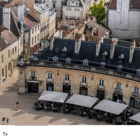
Exporter les lignes sélectionnées
Exporter toutes les colonnes
Exporter uniquement les colonnes affichées
Menu
<
>
La UNE
ACCUEIL
Bienvenue
Nous trouver
- Brochure AVF
- Accueillantes
- A votre rencontre !
- Soirée de l'AVF
- Adhésion 2026-27
- Programme du mois
Agenda
- Statistiques
?>