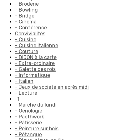
- Broderie
- Bowling
- Bridge
- Cinéma
- Conférence
Convivialités
- Cuisine
- Cuisine italienne
- Couture
- DIJON à la carte
- Extra-ordinaire
- Galette des rois
- Informatique
- Italien
- Jeux de société en après midi
- Lecture
-1
- Marche du lundi
- Oenologie
- Pacthwork
- Pâtisserie
- Peinture sur bois
- Pétanque