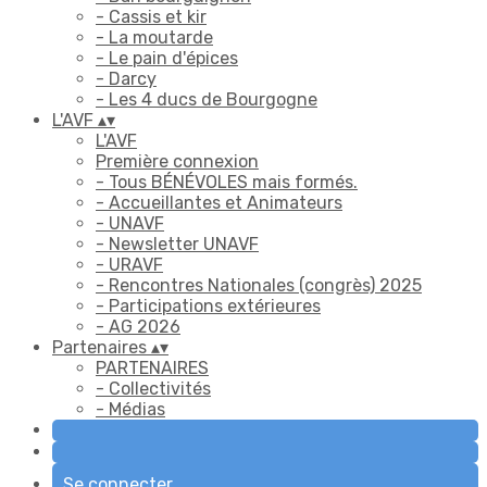
- Cassis et kir
- La moutarde
- Le pain d'épices
- Darcy
- Les 4 ducs de Bourgogne
L'AVF
▴
▾
L'AVF
Première connexion
- Tous BÉNÉVOLES mais formés.
- Accueillantes et Animateurs
- UNAVF
- Newsletter UNAVF
- URAVF
- Rencontres Nationales (congrès) 2025
- Participations extérieures
- AG 2026
Partenaires
▴
▾
PARTENAIRES
- Collectivités
- Médias
Se connecter