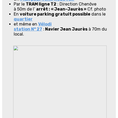
Par le
TRAM ligne T2
: Direction Chenôve
à 50m de l’
arrêt : « Jean-Jaurès »
Cf. photo
En
voiture parking gratuit possible
dans le
quartier
et même en
Vélodi
station N° 27
:
Navier Jean Jaurès
à 70m du
local.