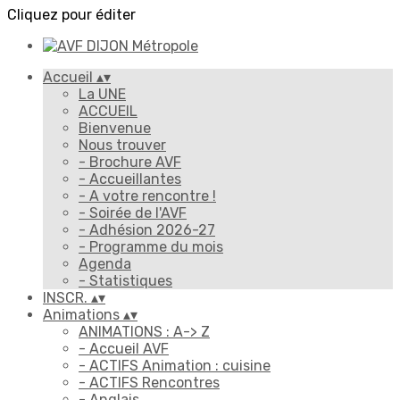
Cliquez pour éditer
Accueil
▴
▾
La UNE
ACCUEIL
Bienvenue
Nous trouver
- Brochure AVF
- Accueillantes
- A votre rencontre !
- Soirée de l'AVF
- Adhésion 2026-27
- Programme du mois
Agenda
- Statistiques
INSCR.
▴
▾
Animations
▴
▾
ANIMATIONS : A-> Z
- Accueil AVF
- ACTIFS Animation : cuisine
- ACTIFS Rencontres
- Anglais