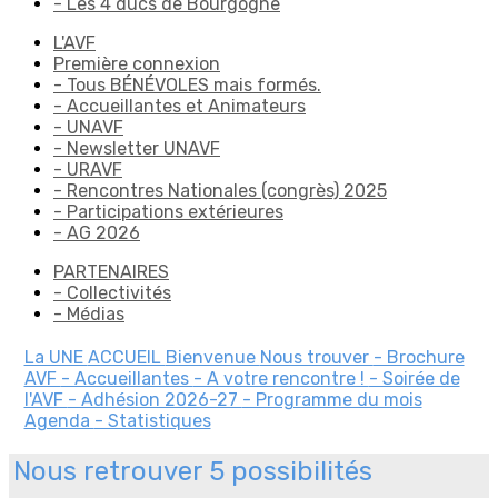
- Les 4 ducs de Bourgogne
L'AVF
Première connexion
- Tous BÉNÉVOLES mais formés.
- Accueillantes et Animateurs
- UNAVF
- Newsletter UNAVF
- URAVF
- Rencontres Nationales (congrès) 2025
- Participations extérieures
- AG 2026
PARTENAIRES
- Collectivités
- Médias
La UNE
ACCUEIL
Bienvenue
Nous trouver
- Brochure
AVF
- Accueillantes
- A votre rencontre !
- Soirée de
l'AVF
- Adhésion 2026-27
- Programme du mois
Agenda
- Statistiques
Nous retrouver 5 possibilités