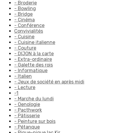
- Broderie
- Bowling
- Bridge
- Cinéma
- Conférence
Convivialités
- Cuisine
- Cuisine italienne
- Couture
- DIJON à la carte
- Extra-ordinaire
- Galette des rois
- Informatique
- Italien
- Jeux de société en après midi
- Lecture
-1
- Marche du lundi
- Oenologie
- Pacthwork
- Pâtisserie
- Peinture sur bois
- Pétanque
- Pique-nique lac Kir