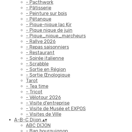
- Pacthwork
- Pâtisserie
- Peinture sur bois
- Pétanque
- Pique-nique lac Kir
- Pique nique de juin
- Pique_nique_marcheurs
- Rallye 2026
- Repas saisonniers
- Restaurant
- Soirée italienne
- Scrabble
- Sortie en Région
- Sortie Œnologique
Tarot
- Tea time
- Tricot
- Vélotour 2026
- Visite d'entreprise
- Visite de Musée et EXPOS
- Visites de Ville
A-B-C Dijon
▴
▾
ABC DIJON
- Ban bourguignon