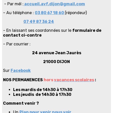
– Par mél :
accueil.avf.dijon@gmail.com
– Au téléphone :
03 80 67 18 60
(répondeur)
07 49 87 36 24
– En laissant ses coordonnées sur le
formulaire de
contact ci-contre
– Par courrier :
24 avenue Jean Jaurès
21000 DIJON
Sur
Facebook
NOS PERMANENCES
hors
vacances scolaires
:
Les mardis
de 14h30 à 17h30
Les
jeudis de
14h30 à 17h30
Comment venir ?
Un
Plan pour venir nous voir