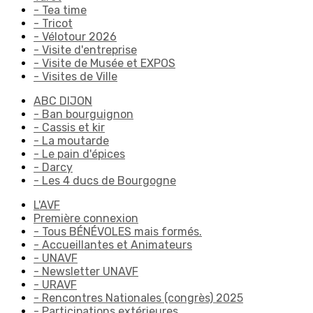
- Tea time
- Tricot
- Vélotour 2026
- Visite d'entreprise
- Visite de Musée et EXPOS
- Visites de Ville
ABC DIJON
- Ban bourguignon
- Cassis et kir
- La moutarde
- Le pain d'épices
- Darcy
- Les 4 ducs de Bourgogne
L'AVF
Première connexion
- Tous BÉNÉVOLES mais formés.
- Accueillantes et Animateurs
- UNAVF
- Newsletter UNAVF
- URAVF
- Rencontres Nationales (congrès) 2025
- Participations extérieures