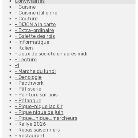
Convivialités
- Cuisine
- Cuisine italienne
- Couture
- DIJON à la carte
- Extra-ordinaire
- Galette des rois
- Informatique
- Italien
- Jeux de société en après midi
- Lecture
-1
- Marche du lundi
- Oenologie
- Pacthwork
- Pâtisserie
- Peinture sur bois
- Pétanque
- Pique-nique lac Kir
- Pique nique de juin
- Pique_nique_marcheurs
- Rallye 2026
- Repas saisonniers
- Restaurant