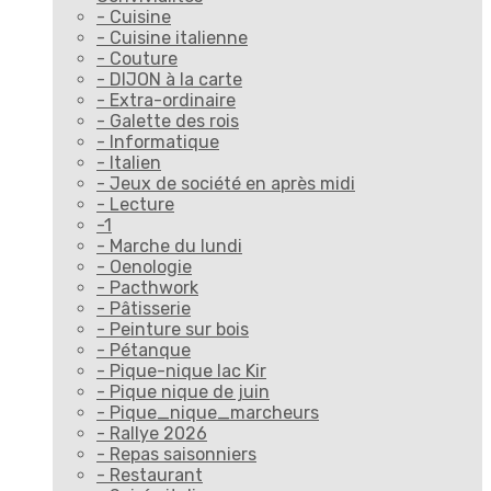
- Cuisine
- Cuisine italienne
- Couture
- DIJON à la carte
- Extra-ordinaire
- Galette des rois
- Informatique
- Italien
- Jeux de société en après midi
- Lecture
-1
- Marche du lundi
- Oenologie
- Pacthwork
- Pâtisserie
- Peinture sur bois
- Pétanque
- Pique-nique lac Kir
- Pique nique de juin
- Pique_nique_marcheurs
- Rallye 2026
- Repas saisonniers
- Restaurant