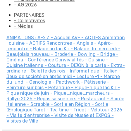
- AG 2026
PARTENAIRES
- Collectivités
- Médias
ANIMATIONS : A-> Z
- Accueil AVF
- ACTIFS Animation
: cuisine
- ACTIFS Rencontres
- Anglais
- Apéro-
rencontre
- Balade au lac Kir
- Balade du mercredi
-
Beaujolais nouveau
- Broderie
- Bowling
- Bridge
-
Cinéma
- Conférence
Convivialités
- Cuisine
-
Cuisine italienne
- Couture
- DIJON à la carte
- Extra-
ordinaire
- Galette des rois
- Informatique
- Italien
-
Jeux de société en après midi
- Lecture
-1
- Marche
du lundi
- Oenologie
- Pacthwork
- Pâtisserie
-
Peinture sur bois
- Pétanque
- Pique-nique lac Kir
-
Pique nique de juin
- Pique_nique_marcheurs
-
Rallye 2026
- Repas saisonniers
- Restaurant
- Soirée
italienne
- Scrabble
- Sortie en Région
- Sortie
Œnologique
Tarot
- Tea time
- Tricot
- Vélotour 2026
- Visite d'entreprise
- Visite de Musée et EXPOS
-
Visites de Ville