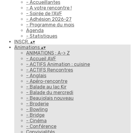
- Accueillantes
- A votre rencontre !
- Soirée de l'AVF
- Adhésion 2026-27
- Programme du mois
Agenda
- Statistiques
INSCR.
▴
▾
Animations
▴
▾
ANIMATIONS : A-> Z
- Accueil AVF
- ACTIFS Animation : cuisine
- ACTIFS Rencontres
- Anglais
- Apéro-rencontre
- Balade au lac Kir
- Balade du mercredi
- Beaujolais nouveau
- Broderie
- Bowling
- Bridge
- Cinéma
- Conférence
Convivialités