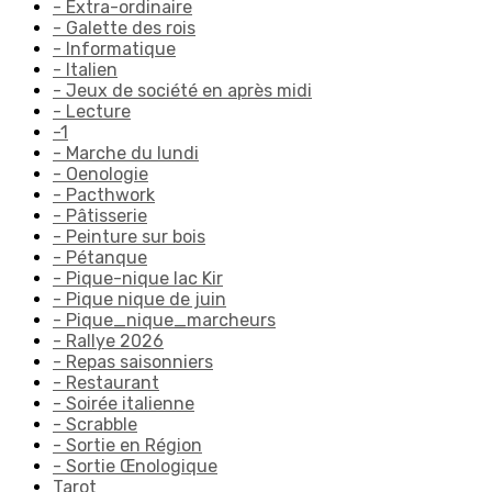
- Extra-ordinaire
- Galette des rois
- Informatique
- Italien
- Jeux de société en après midi
- Lecture
-1
- Marche du lundi
- Oenologie
- Pacthwork
- Pâtisserie
- Peinture sur bois
- Pétanque
- Pique-nique lac Kir
- Pique nique de juin
- Pique_nique_marcheurs
- Rallye 2026
- Repas saisonniers
- Restaurant
- Soirée italienne
- Scrabble
- Sortie en Région
- Sortie Œnologique
Tarot