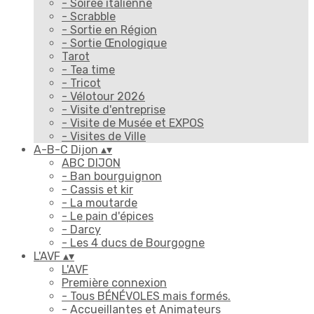
- Soirée italienne
- Scrabble
- Sortie en Région
- Sortie Œnologique
Tarot
- Tea time
- Tricot
- Vélotour 2026
- Visite d'entreprise
- Visite de Musée et EXPOS
- Visites de Ville
A-B-C Dijon
▴
▾
ABC DIJON
- Ban bourguignon
- Cassis et kir
- La moutarde
- Le pain d'épices
- Darcy
- Les 4 ducs de Bourgogne
L'AVF
▴
▾
L'AVF
Première connexion
- Tous BÉNÉVOLES mais formés.
- Accueillantes et Animateurs