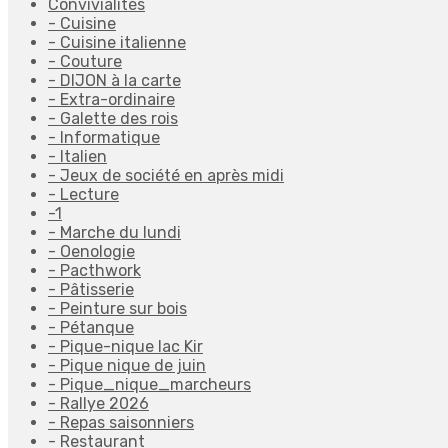
Convivialités
- Cuisine
- Cuisine italienne
- Couture
- DIJON à la carte
- Extra-ordinaire
- Galette des rois
- Informatique
- Italien
- Jeux de société en après midi
- Lecture
-1
- Marche du lundi
- Oenologie
- Pacthwork
- Pâtisserie
- Peinture sur bois
- Pétanque
- Pique-nique lac Kir
- Pique nique de juin
- Pique_nique_marcheurs
- Rallye 2026
- Repas saisonniers
- Restaurant