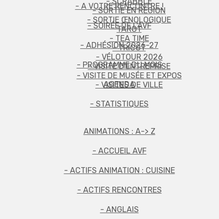
- SCRABBLE
- A VOTRE RENCONTRE !
- SORTIE EN RÉGION
- SORTIE ŒNOLOGIQUE
- SOIRÉE DE L'AVF
TAROT
- TEA TIME
- ADHÉSION 2026-27
- TRICOT
- VÉLOTOUR 2026
- PROGRAMME DU MOIS
- VISITE D'ENTREPRISE
- VISITE DE MUSÉE ET EXPOS
AGENDA
- VISITES DE VILLE
- STATISTIQUES
ANIMATIONS : A-> Z
- ACCUEIL AVF
- ACTIFS ANIMATION : CUISINE
- ACTIFS RENCONTRES
- ANGLAIS