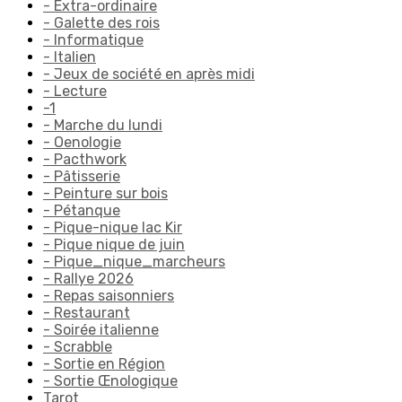
- Extra-ordinaire
- Galette des rois
- Informatique
- Italien
- Jeux de société en après midi
- Lecture
-1
- Marche du lundi
- Oenologie
- Pacthwork
- Pâtisserie
- Peinture sur bois
- Pétanque
- Pique-nique lac Kir
- Pique nique de juin
- Pique_nique_marcheurs
- Rallye 2026
- Repas saisonniers
- Restaurant
- Soirée italienne
- Scrabble
- Sortie en Région
- Sortie Œnologique
Tarot