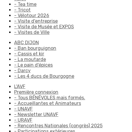
- Tea time
- Tricot
- Vélotour 2026
- Visite d'entreprise
- Visite de Musée et EXPOS
- Visites de Ville
ABC DIJON
- Ban bourguignon
- Cassis et kir
- La moutarde
- Le pain d'épices
- Darcy
- Les 4 ducs de Bourgogne
L'AVF
Première connexion
- Tous BÉNÉVOLES mais formés.
- Accueillantes et Animateurs
- UNAVF
- Newsletter UNAVF
- URAVF
- Rencontres Nationales (congrès) 2025
- Participations extérieures