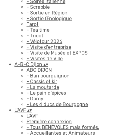
- Soirée italienne
- Scrabble
- Sortie en Région
- Sortie Œnologique
Tarot
- Tea time
- Tricot
- Vélotour 2026
- Visite d'entreprise
- Visite de Musée et EXPOS
- Visites de Ville
A-B-C Dijon
▴
▾
ABC DIJON
- Ban bourguignon
- Cassis et kir
- La moutarde
- Le pain d'épices
- Darcy
- Les 4 ducs de Bourgogne
L'AVF
▴
▾
L'AVF
Première connexion
- Tous BÉNÉVOLES mais formés.
- Accueillantes et Animateurs