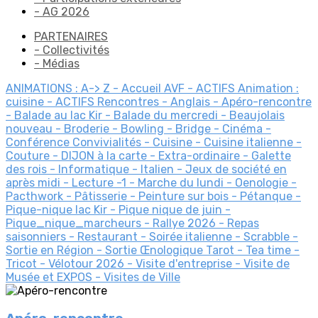
- AG 2026
PARTENAIRES
- Collectivités
- Médias
ANIMATIONS : A-> Z
- Accueil AVF
- ACTIFS Animation :
cuisine
- ACTIFS Rencontres
- Anglais
- Apéro-rencontre
- Balade au lac Kir
- Balade du mercredi
- Beaujolais
nouveau
- Broderie
- Bowling
- Bridge
- Cinéma
-
Conférence
Convivialités
- Cuisine
- Cuisine italienne
-
Couture
- DIJON à la carte
- Extra-ordinaire
- Galette
des rois
- Informatique
- Italien
- Jeux de société en
après midi
- Lecture
-1
- Marche du lundi
- Oenologie
-
Pacthwork
- Pâtisserie
- Peinture sur bois
- Pétanque
-
Pique-nique lac Kir
- Pique nique de juin
-
Pique_nique_marcheurs
- Rallye 2026
- Repas
saisonniers
- Restaurant
- Soirée italienne
- Scrabble
-
Sortie en Région
- Sortie Œnologique
Tarot
- Tea time
-
Tricot
- Vélotour 2026
- Visite d'entreprise
- Visite de
Musée et EXPOS
- Visites de Ville