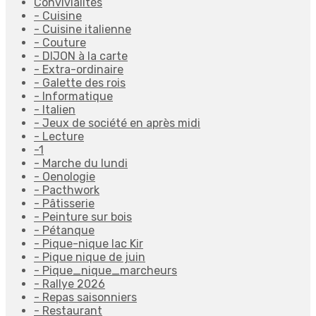
Convivialités
- Cuisine
- Cuisine italienne
- Couture
- DIJON à la carte
- Extra-ordinaire
- Galette des rois
- Informatique
- Italien
- Jeux de société en après midi
- Lecture
-1
- Marche du lundi
- Oenologie
- Pacthwork
- Pâtisserie
- Peinture sur bois
- Pétanque
- Pique-nique lac Kir
- Pique nique de juin
- Pique_nique_marcheurs
- Rallye 2026
- Repas saisonniers
- Restaurant