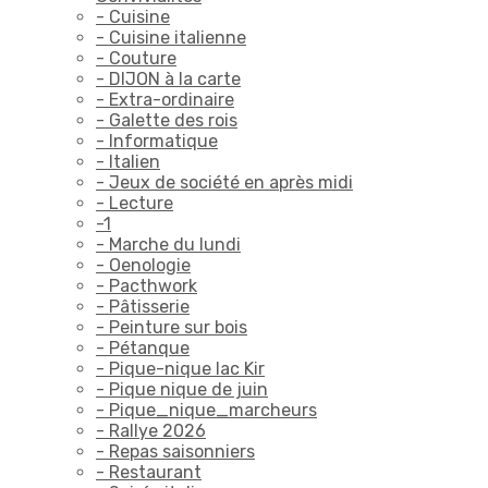
- Cuisine
- Cuisine italienne
- Couture
- DIJON à la carte
- Extra-ordinaire
- Galette des rois
- Informatique
- Italien
- Jeux de société en après midi
- Lecture
-1
- Marche du lundi
- Oenologie
- Pacthwork
- Pâtisserie
- Peinture sur bois
- Pétanque
- Pique-nique lac Kir
- Pique nique de juin
- Pique_nique_marcheurs
- Rallye 2026
- Repas saisonniers
- Restaurant