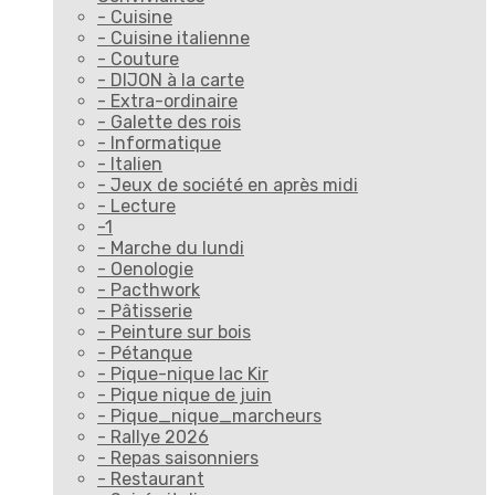
- Cuisine
- Cuisine italienne
- Couture
- DIJON à la carte
- Extra-ordinaire
- Galette des rois
- Informatique
- Italien
- Jeux de société en après midi
- Lecture
-1
- Marche du lundi
- Oenologie
- Pacthwork
- Pâtisserie
- Peinture sur bois
- Pétanque
- Pique-nique lac Kir
- Pique nique de juin
- Pique_nique_marcheurs
- Rallye 2026
- Repas saisonniers
- Restaurant