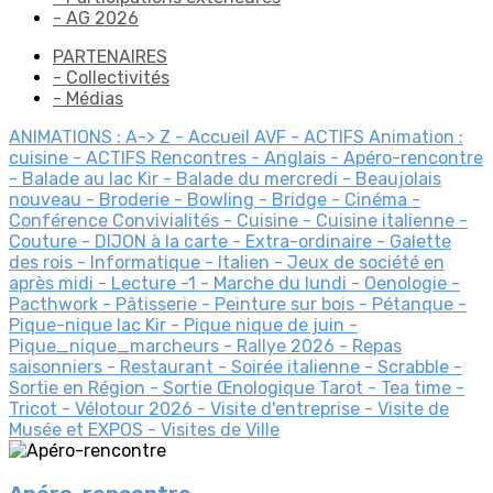
- AG 2026
PARTENAIRES
- Collectivités
- Médias
ANIMATIONS : A-> Z
- Accueil AVF
- ACTIFS Animation :
cuisine
- ACTIFS Rencontres
- Anglais
- Apéro-rencontre
- Balade au lac Kir
- Balade du mercredi
- Beaujolais
nouveau
- Broderie
- Bowling
- Bridge
- Cinéma
-
Conférence
Convivialités
- Cuisine
- Cuisine italienne
-
Couture
- DIJON à la carte
- Extra-ordinaire
- Galette
des rois
- Informatique
- Italien
- Jeux de société en
après midi
- Lecture
-1
- Marche du lundi
- Oenologie
-
Pacthwork
- Pâtisserie
- Peinture sur bois
- Pétanque
-
Pique-nique lac Kir
- Pique nique de juin
-
Pique_nique_marcheurs
- Rallye 2026
- Repas
saisonniers
- Restaurant
- Soirée italienne
- Scrabble
-
Sortie en Région
- Sortie Œnologique
Tarot
- Tea time
-
Tricot
- Vélotour 2026
- Visite d'entreprise
- Visite de
Musée et EXPOS
- Visites de Ville