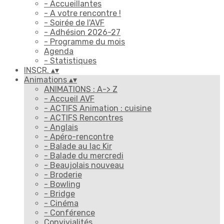
- Accueillantes
- A votre rencontre !
- Soirée de l'AVF
- Adhésion 2026-27
- Programme du mois
Agenda
- Statistiques
INSCR.
▴
▾
Animations
▴
▾
ANIMATIONS : A-> Z
- Accueil AVF
- ACTIFS Animation : cuisine
- ACTIFS Rencontres
- Anglais
- Apéro-rencontre
- Balade au lac Kir
- Balade du mercredi
- Beaujolais nouveau
- Broderie
- Bowling
- Bridge
- Cinéma
- Conférence
Convivialités