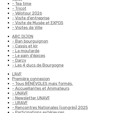
- Tea time
- Tricot
- Vélotour 2026
- Visite d'entreprise
- Visite de Musée et EXPOS
- Visites de Ville
ABC DIJON
- Ban bourguignon
- Cassis et kir
- La moutarde
- Le pain d'épices
- Darcy
- Les 4 ducs de Bourgogne
L'AVF
Première connexion
- Tous BÉNÉVOLES mais formés.
- Accueillantes et Animateurs
- UNAVF
- Newsletter UNAVF
- URAVF
- Rencontres Nationales (congrès) 2025
- Participations extérieures