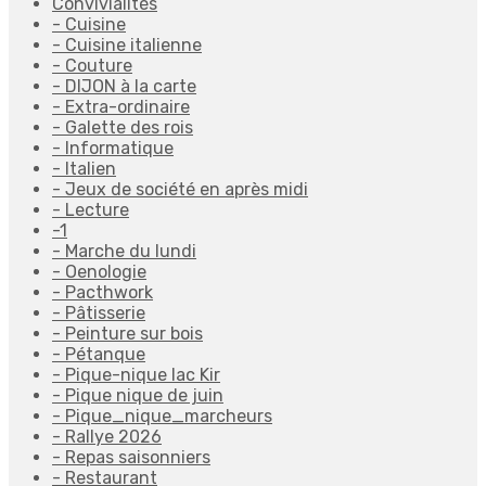
Convivialités
- Cuisine
- Cuisine italienne
- Couture
- DIJON à la carte
- Extra-ordinaire
- Galette des rois
- Informatique
- Italien
- Jeux de société en après midi
- Lecture
-1
- Marche du lundi
- Oenologie
- Pacthwork
- Pâtisserie
- Peinture sur bois
- Pétanque
- Pique-nique lac Kir
- Pique nique de juin
- Pique_nique_marcheurs
- Rallye 2026
- Repas saisonniers
- Restaurant