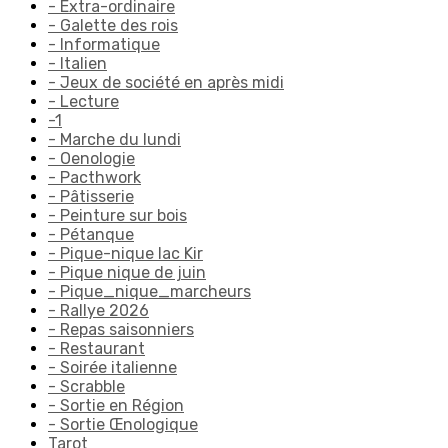
- Extra-ordinaire
- Galette des rois
- Informatique
- Italien
- Jeux de société en après midi
- Lecture
-1
- Marche du lundi
- Oenologie
- Pacthwork
- Pâtisserie
- Peinture sur bois
- Pétanque
- Pique-nique lac Kir
- Pique nique de juin
- Pique_nique_marcheurs
- Rallye 2026
- Repas saisonniers
- Restaurant
- Soirée italienne
- Scrabble
- Sortie en Région
- Sortie Œnologique
Tarot