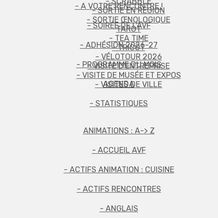
- SCRABBLE
- A VOTRE RENCONTRE !
- SORTIE EN RÉGION
- SORTIE ŒNOLOGIQUE
- SOIRÉE DE L'AVF
TAROT
- TEA TIME
- ADHÉSION 2026-27
- TRICOT
- VÉLOTOUR 2026
- PROGRAMME DU MOIS
- VISITE D'ENTREPRISE
- VISITE DE MUSÉE ET EXPOS
AGENDA
- VISITES DE VILLE
- STATISTIQUES
ANIMATIONS : A-> Z
- ACCUEIL AVF
- ACTIFS ANIMATION : CUISINE
- ACTIFS RENCONTRES
- ANGLAIS