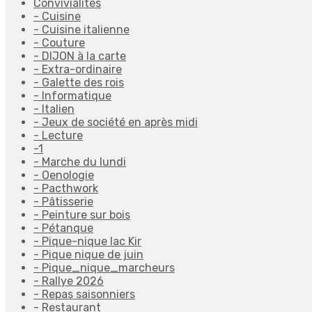
Convivialités
- Cuisine
- Cuisine italienne
- Couture
- DIJON à la carte
- Extra-ordinaire
- Galette des rois
- Informatique
- Italien
- Jeux de société en après midi
- Lecture
-1
- Marche du lundi
- Oenologie
- Pacthwork
- Pâtisserie
- Peinture sur bois
- Pétanque
- Pique-nique lac Kir
- Pique nique de juin
- Pique_nique_marcheurs
- Rallye 2026
- Repas saisonniers
- Restaurant