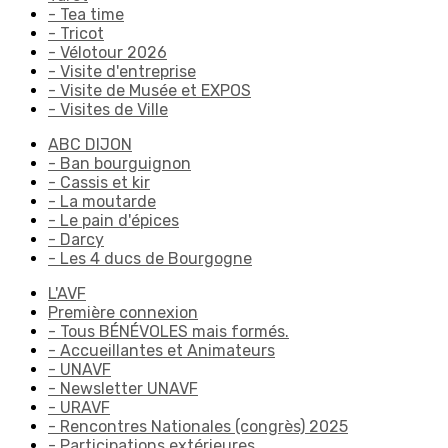
- Tea time
- Tricot
- Vélotour 2026
- Visite d'entreprise
- Visite de Musée et EXPOS
- Visites de Ville
ABC DIJON
- Ban bourguignon
- Cassis et kir
- La moutarde
- Le pain d'épices
- Darcy
- Les 4 ducs de Bourgogne
L'AVF
Première connexion
- Tous BÉNÉVOLES mais formés.
- Accueillantes et Animateurs
- UNAVF
- Newsletter UNAVF
- URAVF
- Rencontres Nationales (congrès) 2025
- Participations extérieures