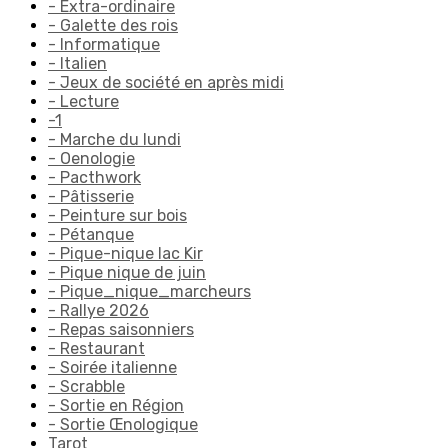
- Extra-ordinaire
- Galette des rois
- Informatique
- Italien
- Jeux de société en après midi
- Lecture
-1
- Marche du lundi
- Oenologie
- Pacthwork
- Pâtisserie
- Peinture sur bois
- Pétanque
- Pique-nique lac Kir
- Pique nique de juin
- Pique_nique_marcheurs
- Rallye 2026
- Repas saisonniers
- Restaurant
- Soirée italienne
- Scrabble
- Sortie en Région
- Sortie Œnologique
Tarot