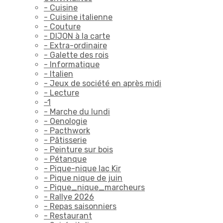
- Cuisine
- Cuisine italienne
- Couture
- DIJON à la carte
- Extra-ordinaire
- Galette des rois
- Informatique
- Italien
- Jeux de société en après midi
- Lecture
-1
- Marche du lundi
- Oenologie
- Pacthwork
- Pâtisserie
- Peinture sur bois
- Pétanque
- Pique-nique lac Kir
- Pique nique de juin
- Pique_nique_marcheurs
- Rallye 2026
- Repas saisonniers
- Restaurant