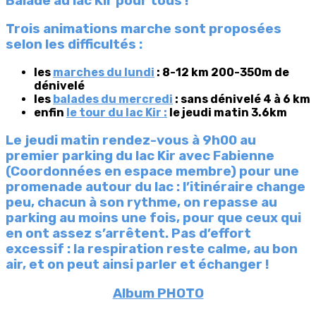
Balade au lac Kir pour tous !
Trois animations marche sont proposées
selon les difficultés :
les
marches du lundi
: 8-12 km 200-350m de
dénivelé
les
balades du mercredi
: sans dénivelé 4 à 6 km
enfin
le tour du lac Kir :
le jeudi matin 3.6km
Le jeudi matin rendez-vous à 9h00 au
premier parking du lac Kir avec Fabienne
(Coordonnées en espace membre) pour une
promenade autour du lac : l’itinéraire change
peu, chacun à son rythme, on repasse au
parking au moins une fois, pour que ceux qui
en ont assez s’arrêtent. Pas d’effort
excessif : la respiration reste calme, au bon
air, et on peut ainsi parler et échanger !
Album PHOTO