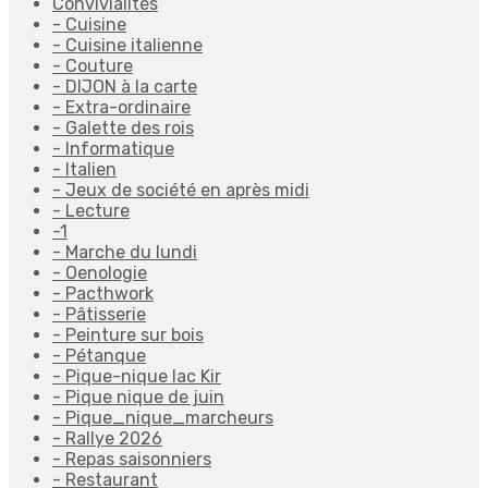
Convivialités
- Cuisine
- Cuisine italienne
- Couture
- DIJON à la carte
- Extra-ordinaire
- Galette des rois
- Informatique
- Italien
- Jeux de société en après midi
- Lecture
-1
- Marche du lundi
- Oenologie
- Pacthwork
- Pâtisserie
- Peinture sur bois
- Pétanque
- Pique-nique lac Kir
- Pique nique de juin
- Pique_nique_marcheurs
- Rallye 2026
- Repas saisonniers
- Restaurant