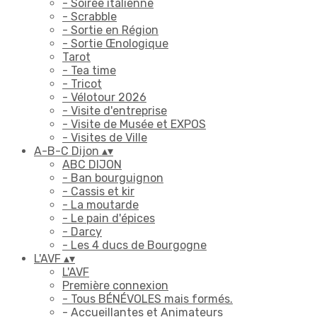
- Soirée italienne
- Scrabble
- Sortie en Région
- Sortie Œnologique
Tarot
- Tea time
- Tricot
- Vélotour 2026
- Visite d'entreprise
- Visite de Musée et EXPOS
- Visites de Ville
A-B-C Dijon
▴
▾
ABC DIJON
- Ban bourguignon
- Cassis et kir
- La moutarde
- Le pain d'épices
- Darcy
- Les 4 ducs de Bourgogne
L'AVF
▴
▾
L'AVF
Première connexion
- Tous BÉNÉVOLES mais formés.
- Accueillantes et Animateurs