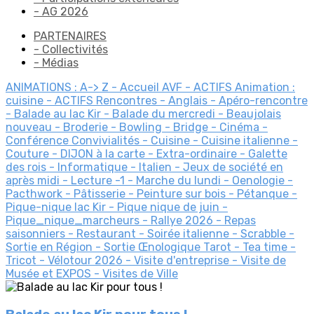
- AG 2026
PARTENAIRES
- Collectivités
- Médias
ANIMATIONS : A-> Z
- Accueil AVF
- ACTIFS Animation :
cuisine
- ACTIFS Rencontres
- Anglais
- Apéro-rencontre
- Balade au lac Kir
- Balade du mercredi
- Beaujolais
nouveau
- Broderie
- Bowling
- Bridge
- Cinéma
-
Conférence
Convivialités
- Cuisine
- Cuisine italienne
-
Couture
- DIJON à la carte
- Extra-ordinaire
- Galette
des rois
- Informatique
- Italien
- Jeux de société en
après midi
- Lecture
-1
- Marche du lundi
- Oenologie
-
Pacthwork
- Pâtisserie
- Peinture sur bois
- Pétanque
-
Pique-nique lac Kir
- Pique nique de juin
-
Pique_nique_marcheurs
- Rallye 2026
- Repas
saisonniers
- Restaurant
- Soirée italienne
- Scrabble
-
Sortie en Région
- Sortie Œnologique
Tarot
- Tea time
-
Tricot
- Vélotour 2026
- Visite d'entreprise
- Visite de
Musée et EXPOS
- Visites de Ville