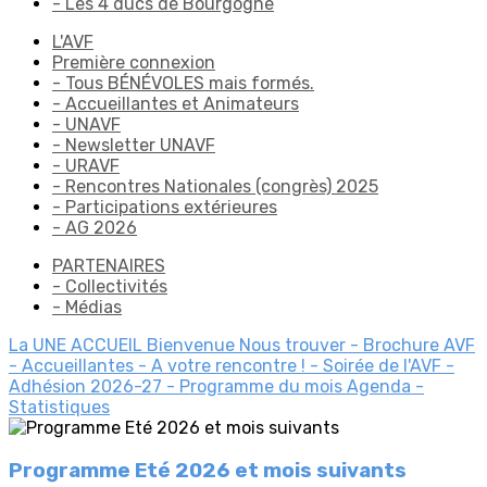
- Les 4 ducs de Bourgogne
L'AVF
Première connexion
- Tous BÉNÉVOLES mais formés.
- Accueillantes et Animateurs
- UNAVF
- Newsletter UNAVF
- URAVF
- Rencontres Nationales (congrès) 2025
- Participations extérieures
- AG 2026
PARTENAIRES
- Collectivités
- Médias
La UNE
ACCUEIL
Bienvenue
Nous trouver
- Brochure AVF
- Accueillantes
- A votre rencontre !
- Soirée de l'AVF
-
Adhésion 2026-27
- Programme du mois
Agenda
-
Statistiques
Programme Eté 2026 et mois suivants