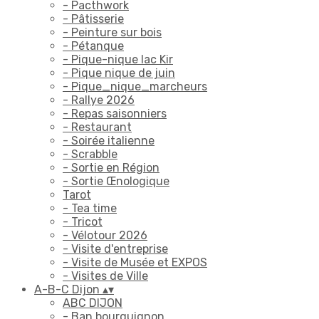
- Pacthwork
- Pâtisserie
- Peinture sur bois
- Pétanque
- Pique-nique lac Kir
- Pique nique de juin
- Pique_nique_marcheurs
- Rallye 2026
- Repas saisonniers
- Restaurant
- Soirée italienne
- Scrabble
- Sortie en Région
- Sortie Œnologique
Tarot
- Tea time
- Tricot
- Vélotour 2026
- Visite d'entreprise
- Visite de Musée et EXPOS
- Visites de Ville
A-B-C Dijon
▴
▾
ABC DIJON
- Ban bourguignon