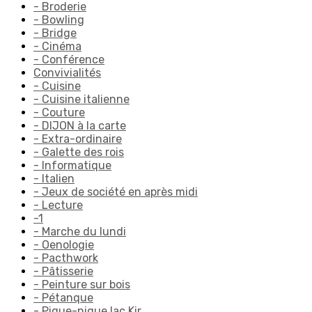
- Broderie
- Bowling
- Bridge
- Cinéma
- Conférence
Convivialités
- Cuisine
- Cuisine italienne
- Couture
- DIJON à la carte
- Extra-ordinaire
- Galette des rois
- Informatique
- Italien
- Jeux de société en après midi
- Lecture
-1
- Marche du lundi
- Oenologie
- Pacthwork
- Pâtisserie
- Peinture sur bois
- Pétanque
- Pique-nique lac Kir