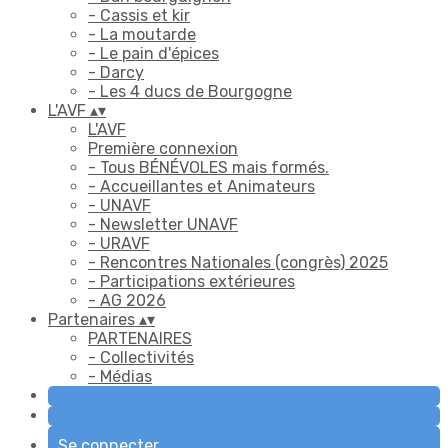
- Cassis et kir
- La moutarde
- Le pain d'épices
- Darcy
- Les 4 ducs de Bourgogne
L'AVF
▴
▾
L'AVF
Première connexion
- Tous BÉNÉVOLES mais formés.
- Accueillantes et Animateurs
- UNAVF
- Newsletter UNAVF
- URAVF
- Rencontres Nationales (congrès) 2025
- Participations extérieures
- AG 2026
Partenaires
▴
▾
PARTENAIRES
- Collectivités
- Médias
Se connecter