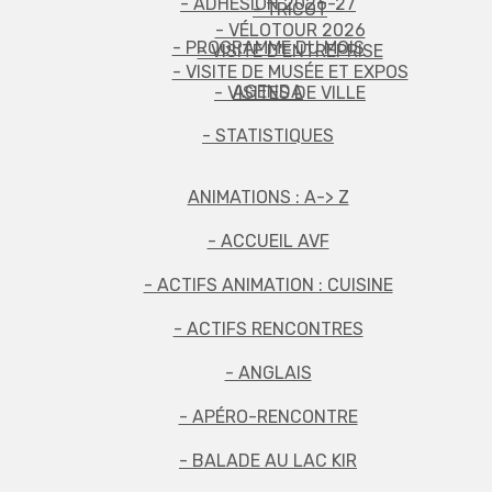
- ADHÉSION 2026-27
- TRICOT
- VÉLOTOUR 2026
- PROGRAMME DU MOIS
- VISITE D'ENTREPRISE
- VISITE DE MUSÉE ET EXPOS
AGENDA
- VISITES DE VILLE
- STATISTIQUES
ANIMATIONS : A-> Z
- ACCUEIL AVF
- ACTIFS ANIMATION : CUISINE
- ACTIFS RENCONTRES
- ANGLAIS
- APÉRO-RENCONTRE
- BALADE AU LAC KIR