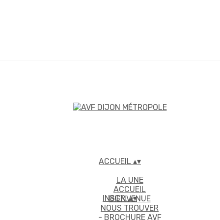
ACCUEIL
▴
▾
LA UNE
ACCUEIL
INSCR.
▴
▾
BIENVENUE
NOUS TROUVER
- BROCHURE AVF