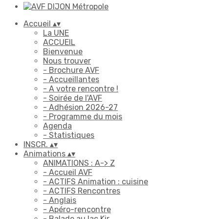
Accueil
▴
▾
La UNE
ACCUEIL
Bienvenue
Nous trouver
- Brochure AVF
- Accueillantes
- A votre rencontre !
- Soirée de l'AVF
- Adhésion 2026-27
- Programme du mois
Agenda
- Statistiques
INSCR.
▴
▾
Animations
▴
▾
ANIMATIONS : A-> Z
- Accueil AVF
- ACTIFS Animation : cuisine
- ACTIFS Rencontres
- Anglais
- Apéro-rencontre
- Balade au lac Kir