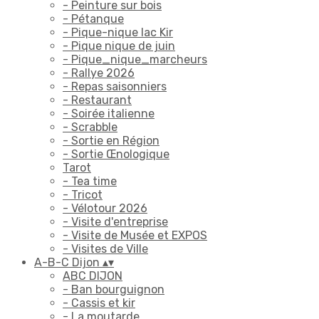
- Peinture sur bois
- Pétanque
- Pique-nique lac Kir
- Pique nique de juin
- Pique_nique_marcheurs
- Rallye 2026
- Repas saisonniers
- Restaurant
- Soirée italienne
- Scrabble
- Sortie en Région
- Sortie Œnologique
Tarot
- Tea time
- Tricot
- Vélotour 2026
- Visite d'entreprise
- Visite de Musée et EXPOS
- Visites de Ville
A-B-C Dijon
▴
▾
ABC DIJON
- Ban bourguignon
- Cassis et kir
- La moutarde