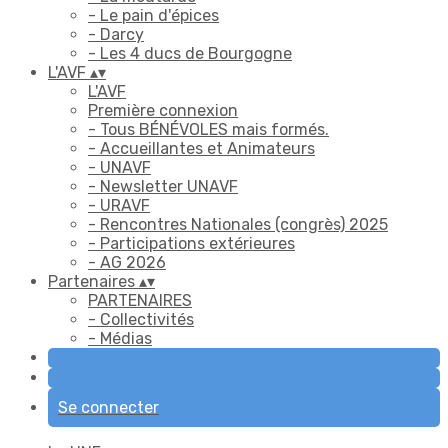
- Le pain d'épices
- Darcy
- Les 4 ducs de Bourgogne
L'AVF
▴
▾
L'AVF
Première connexion
- Tous BÉNÉVOLES mais formés.
- Accueillantes et Animateurs
- UNAVF
- Newsletter UNAVF
- URAVF
- Rencontres Nationales (congrès) 2025
- Participations extérieures
- AG 2026
Partenaires
▴
▾
PARTENAIRES
- Collectivités
- Médias
Se connecter