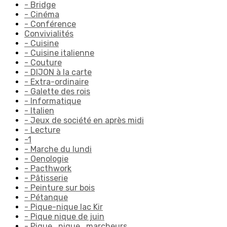
- Bridge
- Cinéma
- Conférence
Convivialités
- Cuisine
- Cuisine italienne
- Couture
- DIJON à la carte
- Extra-ordinaire
- Galette des rois
- Informatique
- Italien
- Jeux de société en après midi
- Lecture
-1
- Marche du lundi
- Oenologie
- Pacthwork
- Pâtisserie
- Peinture sur bois
- Pétanque
- Pique-nique lac Kir
- Pique nique de juin
- Pique_nique_marcheurs