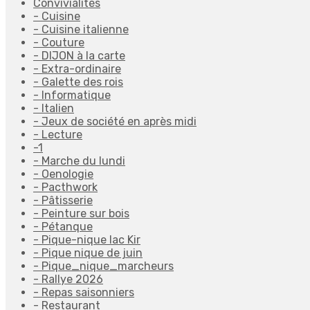
Convivialités
- Cuisine
- Cuisine italienne
- Couture
- DIJON à la carte
- Extra-ordinaire
- Galette des rois
- Informatique
- Italien
- Jeux de société en après midi
- Lecture
-1
- Marche du lundi
- Oenologie
- Pacthwork
- Pâtisserie
- Peinture sur bois
- Pétanque
- Pique-nique lac Kir
- Pique nique de juin
- Pique_nique_marcheurs
- Rallye 2026
- Repas saisonniers
- Restaurant