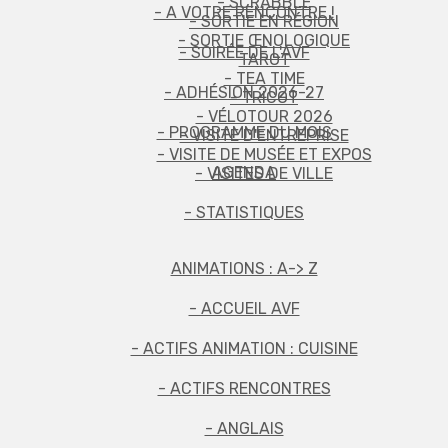
- SCRABBLE
- A VOTRE RENCONTRE !
- SORTIE EN RÉGION
- SORTIE ŒNOLOGIQUE
- SOIRÉE DE L'AVF
TAROT
- TEA TIME
- ADHÉSION 2026-27
- TRICOT
- VÉLOTOUR 2026
- PROGRAMME DU MOIS
- VISITE D'ENTREPRISE
- VISITE DE MUSÉE ET EXPOS
AGENDA
- VISITES DE VILLE
- STATISTIQUES
ANIMATIONS : A-> Z
- ACCUEIL AVF
- ACTIFS ANIMATION : CUISINE
- ACTIFS RENCONTRES
- ANGLAIS