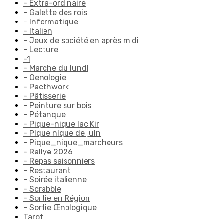
- Extra-ordinaire
- Galette des rois
- Informatique
- Italien
- Jeux de société en après midi
- Lecture
-1
- Marche du lundi
- Oenologie
- Pacthwork
- Pâtisserie
- Peinture sur bois
- Pétanque
- Pique-nique lac Kir
- Pique nique de juin
- Pique_nique_marcheurs
- Rallye 2026
- Repas saisonniers
- Restaurant
- Soirée italienne
- Scrabble
- Sortie en Région
- Sortie Œnologique
Tarot