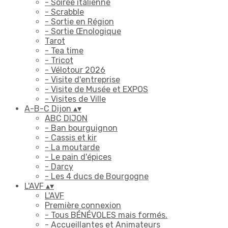
- Soirée italienne
- Scrabble
- Sortie en Région
- Sortie Œnologique
Tarot
- Tea time
- Tricot
- Vélotour 2026
- Visite d'entreprise
- Visite de Musée et EXPOS
- Visites de Ville
A-B-C Dijon
▴
▾
ABC DIJON
- Ban bourguignon
- Cassis et kir
- La moutarde
- Le pain d'épices
- Darcy
- Les 4 ducs de Bourgogne
L'AVF
▴
▾
L'AVF
Première connexion
- Tous BÉNÉVOLES mais formés.
- Accueillantes et Animateurs