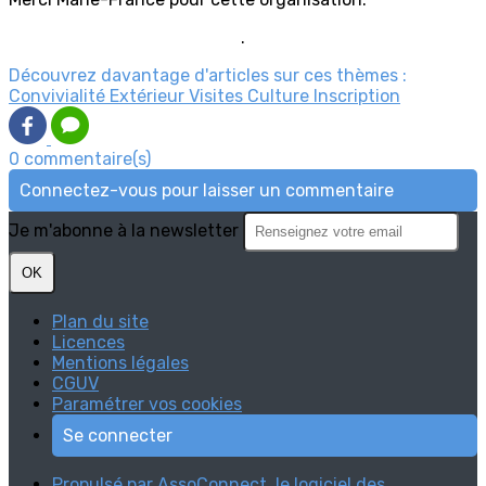
.
Découvrez davantage d'articles sur ces thèmes :
Convivialité
Extérieur
Visites
Culture
Inscription
0 commentaire(s)
Connectez-vous pour laisser un commentaire
Je m'abonne à la newsletter
OK
Plan du site
Licences
Mentions légales
CGUV
Paramétrer vos cookies
Se connecter
Propulsé par AssoConnect, le logiciel des