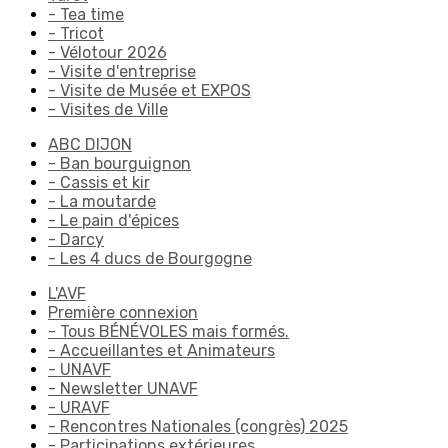
- Tea time
- Tricot
- Vélotour 2026
- Visite d'entreprise
- Visite de Musée et EXPOS
- Visites de Ville
ABC DIJON
- Ban bourguignon
- Cassis et kir
- La moutarde
- Le pain d'épices
- Darcy
- Les 4 ducs de Bourgogne
L'AVF
Première connexion
- Tous BÉNÉVOLES mais formés.
- Accueillantes et Animateurs
- UNAVF
- Newsletter UNAVF
- URAVF
- Rencontres Nationales (congrès) 2025
- Participations extérieures