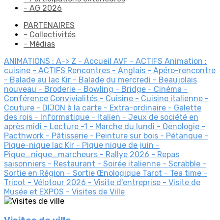
- AG 2026
PARTENAIRES
- Collectivités
- Médias
ANIMATIONS : A-> Z
- Accueil AVF
- ACTIFS Animation :
cuisine
- ACTIFS Rencontres
- Anglais
- Apéro-rencontre
- Balade au lac Kir
- Balade du mercredi
- Beaujolais
nouveau
- Broderie
- Bowling
- Bridge
- Cinéma
-
Conférence
Convivialités
- Cuisine
- Cuisine italienne
-
Couture
- DIJON à la carte
- Extra-ordinaire
- Galette
des rois
- Informatique
- Italien
- Jeux de société en
après midi
- Lecture
-1
- Marche du lundi
- Oenologie
-
Pacthwork
- Pâtisserie
- Peinture sur bois
- Pétanque
-
Pique-nique lac Kir
- Pique nique de juin
-
Pique_nique_marcheurs
- Rallye 2026
- Repas
saisonniers
- Restaurant
- Soirée italienne
- Scrabble
-
Sortie en Région
- Sortie Œnologique
Tarot
- Tea time
-
Tricot
- Vélotour 2026
- Visite d'entreprise
- Visite de
Musée et EXPOS
- Visites de Ville