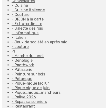
Convivialités
- Cuisine
- Cuisine italienne
- Couture
- DIJON à la carte
- Extra-ordinaire
- Galette des rois
- Informatique
- Italien
- Jeux de société en après midi
- Lecture
-1
- Marche du lundi
- Oenologie
- Pacthwork
- Pâtisserie
- Peinture sur bois
- Pétanque
- Pique-nique lac Kir
- Pique nique de juin
- Pique_nique_marcheurs
- Rallye 2026
- Repas saisonniers
- Restaurant