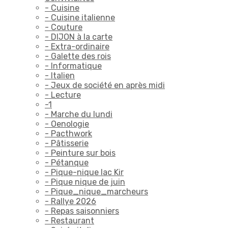
- Cuisine
- Cuisine italienne
- Couture
- DIJON à la carte
- Extra-ordinaire
- Galette des rois
- Informatique
- Italien
- Jeux de société en après midi
- Lecture
-1
- Marche du lundi
- Oenologie
- Pacthwork
- Pâtisserie
- Peinture sur bois
- Pétanque
- Pique-nique lac Kir
- Pique nique de juin
- Pique_nique_marcheurs
- Rallye 2026
- Repas saisonniers
- Restaurant