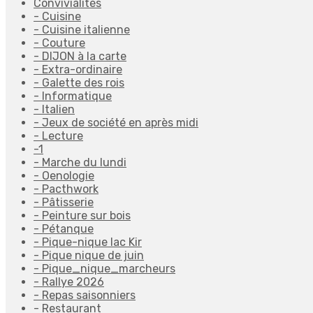
Convivialités
- Cuisine
- Cuisine italienne
- Couture
- DIJON à la carte
- Extra-ordinaire
- Galette des rois
- Informatique
- Italien
- Jeux de société en après midi
- Lecture
-1
- Marche du lundi
- Oenologie
- Pacthwork
- Pâtisserie
- Peinture sur bois
- Pétanque
- Pique-nique lac Kir
- Pique nique de juin
- Pique_nique_marcheurs
- Rallye 2026
- Repas saisonniers
- Restaurant