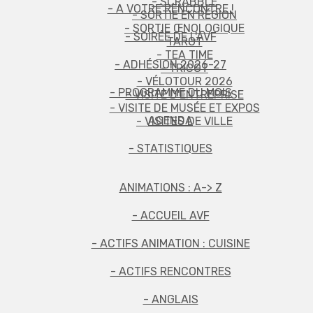
- SCRABBLE
- A VOTRE RENCONTRE !
- SORTIE EN RÉGION
- SORTIE ŒNOLOGIQUE
- SOIRÉE DE L'AVF
TAROT
- TEA TIME
- ADHÉSION 2026-27
- TRICOT
- VÉLOTOUR 2026
- PROGRAMME DU MOIS
- VISITE D'ENTREPRISE
- VISITE DE MUSÉE ET EXPOS
AGENDA
- VISITES DE VILLE
- STATISTIQUES
ANIMATIONS : A-> Z
- ACCUEIL AVF
- ACTIFS ANIMATION : CUISINE
- ACTIFS RENCONTRES
- ANGLAIS