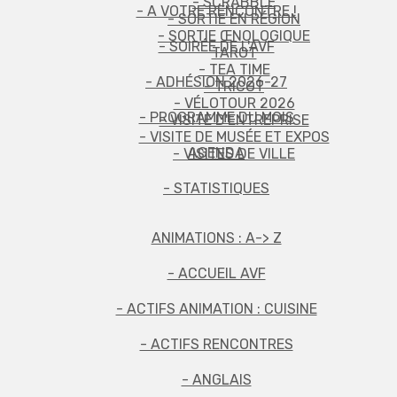
- SCRABBLE
- A VOTRE RENCONTRE !
- SORTIE EN RÉGION
- SORTIE ŒNOLOGIQUE
- SOIRÉE DE L'AVF
TAROT
- TEA TIME
- ADHÉSION 2026-27
- TRICOT
- VÉLOTOUR 2026
- PROGRAMME DU MOIS
- VISITE D'ENTREPRISE
- VISITE DE MUSÉE ET EXPOS
AGENDA
- VISITES DE VILLE
- STATISTIQUES
ANIMATIONS : A-> Z
- ACCUEIL AVF
- ACTIFS ANIMATION : CUISINE
- ACTIFS RENCONTRES
- ANGLAIS