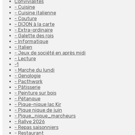
Convivialités
- Cuisine
- Cuisine italienne
- Couture
- DIJON à la carte
- Extra-ordinaire
- Galette des rois
- Informatique
- Italien
- Jeux de société en après midi
- Lecture
-1
- Marche du lundi
- Oenologie
- Pacthwork
- Pâtisserie
- Peinture sur bois
- Pétanque
- Pique-nique lac Kir
- Pique nique de juin
- Pique_nique_marcheurs
- Rallye 2026
- Repas saisonniers
- Restaurant