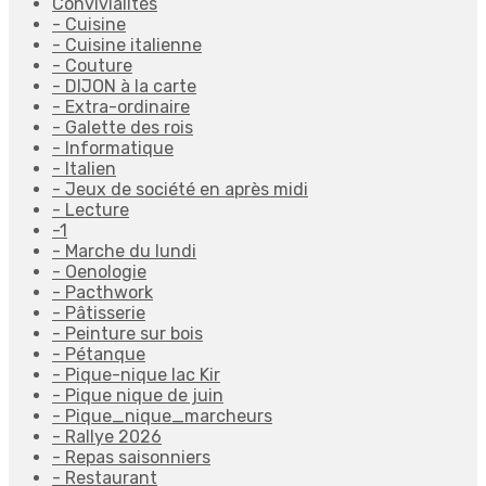
Convivialités
- Cuisine
- Cuisine italienne
- Couture
- DIJON à la carte
- Extra-ordinaire
- Galette des rois
- Informatique
- Italien
- Jeux de société en après midi
- Lecture
-1
- Marche du lundi
- Oenologie
- Pacthwork
- Pâtisserie
- Peinture sur bois
- Pétanque
- Pique-nique lac Kir
- Pique nique de juin
- Pique_nique_marcheurs
- Rallye 2026
- Repas saisonniers
- Restaurant