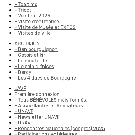
- Tea time
- Tricot
- Vélotour 2026
- Visite d'entreprise
- Visite de Musée et EXPOS
- Visites de Ville
ABC DIJON
- Ban bourguignon
- Cassis et kir
- La moutarde
- Le pain d'épices
- Darcy
- Les 4 ducs de Bourgogne
L'AVF
Première connexion
- Tous BÉNÉVOLES mais formés.
- Accueillantes et Animateurs
- UNAVF
- Newsletter UNAVF
- URAVF
- Rencontres Nationales (congrès) 2025
- Participations extérieures