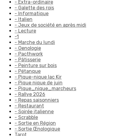
- Extra-ordinaire
- Galette des rois
- Informatique
- Italien
- Jeux de société en après midi
- Lecture
-1
- Marche du lundi
- Oenologie
- Pacthwork
- Pâtisserie
- Peinture sur bois
- Pétanque
- Pique-nique lac Kir
- Pique nique de juin
- Pique_nique_marcheurs
- Rallye 2026
- Repas saisonniers
- Restaurant
- Soirée italienne
- Scrabble
- Sortie en Région
- Sortie Œnologique
Tarot