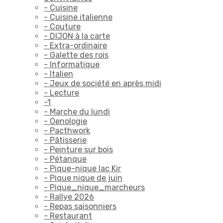
- Cuisine
- Cuisine italienne
- Couture
- DIJON à la carte
- Extra-ordinaire
- Galette des rois
- Informatique
- Italien
- Jeux de société en après midi
- Lecture
-1
- Marche du lundi
- Oenologie
- Pacthwork
- Pâtisserie
- Peinture sur bois
- Pétanque
- Pique-nique lac Kir
- Pique nique de juin
- Pique_nique_marcheurs
- Rallye 2026
- Repas saisonniers
- Restaurant