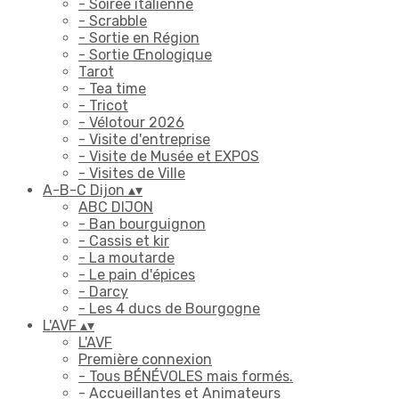
- Soirée italienne
- Scrabble
- Sortie en Région
- Sortie Œnologique
Tarot
- Tea time
- Tricot
- Vélotour 2026
- Visite d'entreprise
- Visite de Musée et EXPOS
- Visites de Ville
A-B-C Dijon
▴
▾
ABC DIJON
- Ban bourguignon
- Cassis et kir
- La moutarde
- Le pain d'épices
- Darcy
- Les 4 ducs de Bourgogne
L'AVF
▴
▾
L'AVF
Première connexion
- Tous BÉNÉVOLES mais formés.
- Accueillantes et Animateurs