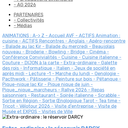
- AG 2026
PARTENAIRES
- Collectivités
- Médias
ANIMATIONS : A-> Z
- Accueil AVF
- ACTIFS Animation :
cuisine
- ACTIFS Rencontres
- Anglais
- Apéro-rencontre
- Balade au lac Kir
- Balade du mercredi
- Beaujolais
nouveau
- Broderie
- Bowling
- Bridge
- Cinéma
-
Conférence
Convivialités
- Cuisine
- Cuisine italienne
-
Couture
- DIJON à la carte
- Extra-ordinaire
- Galette
des rois
- Informatique
- Italien
- Jeux de société en
après midi
- Lecture
-1
- Marche du lundi
- Oenologie
-
Pacthwork
- Pâtisserie
- Peinture sur bois
- Pétanque
-
Pique-nique lac Kir
- Pique nique de juin
-
Pique_nique_marcheurs
- Rallye 2026
- Repas
saisonniers
- Restaurant
- Soirée italienne
- Scrabble
-
Sortie en Région
- Sortie Œnologique
Tarot
- Tea time
-
Tricot
- Vélotour 2026
- Visite d'entreprise
- Visite de
Musée et EXPOS
- Visites de Ville