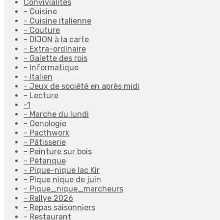
Convivialités
- Cuisine
- Cuisine italienne
- Couture
- DIJON à la carte
- Extra-ordinaire
- Galette des rois
- Informatique
- Italien
- Jeux de société en après midi
- Lecture
-1
- Marche du lundi
- Oenologie
- Pacthwork
- Pâtisserie
- Peinture sur bois
- Pétanque
- Pique-nique lac Kir
- Pique nique de juin
- Pique_nique_marcheurs
- Rallye 2026
- Repas saisonniers
- Restaurant