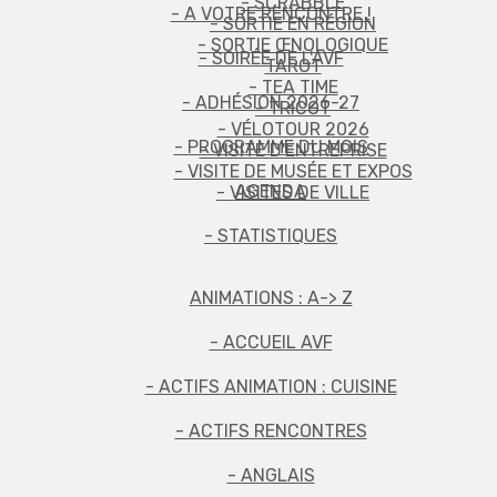
- SCRABBLE
- A VOTRE RENCONTRE !
- SORTIE EN RÉGION
- SORTIE ŒNOLOGIQUE
- SOIRÉE DE L'AVF
TAROT
- TEA TIME
- ADHÉSION 2026-27
- TRICOT
- VÉLOTOUR 2026
- PROGRAMME DU MOIS
- VISITE D'ENTREPRISE
- VISITE DE MUSÉE ET EXPOS
AGENDA
- VISITES DE VILLE
- STATISTIQUES
ANIMATIONS : A-> Z
- ACCUEIL AVF
- ACTIFS ANIMATION : CUISINE
- ACTIFS RENCONTRES
- ANGLAIS