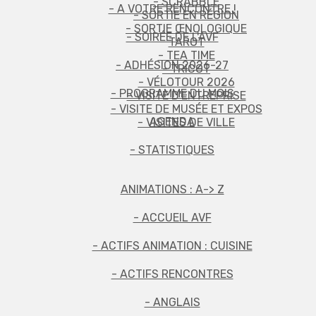
- SCRABBLE
- A VOTRE RENCONTRE !
- SORTIE EN RÉGION
- SORTIE ŒNOLOGIQUE
- SOIRÉE DE L'AVF
TAROT
- TEA TIME
- ADHÉSION 2026-27
- TRICOT
- VÉLOTOUR 2026
- PROGRAMME DU MOIS
- VISITE D'ENTREPRISE
- VISITE DE MUSÉE ET EXPOS
AGENDA
- VISITES DE VILLE
- STATISTIQUES
ANIMATIONS : A-> Z
- ACCUEIL AVF
- ACTIFS ANIMATION : CUISINE
- ACTIFS RENCONTRES
- ANGLAIS