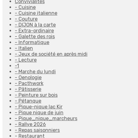
Convivialités
- Cuisine
- Cuisine italienne
- Couture
- DIJON à la carte
- Extra-ordinaire
- Galette des rois
- Informatique
- Italien
- Jeux de société en après midi
- Lecture
-1
- Marche du lundi
- Oenologie
- Pacthwork
- Pâtisserie
- Peinture sur bois
- Pétanque
- Pique-nique lac Kir
- Pique nique de juin
- Pique_nique_marcheurs
- Rallye 2026
- Repas saisonniers
- Restaurant