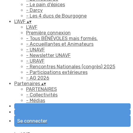
- Le pain d'épices
- Darcy
- Les 4 ducs de Bourgogne
L'AVF
▴
▾
L'AVF
Première connexion
- Tous BÉNÉVOLES mais formés.
- Accueillantes et Animateurs
- UNAVF
- Newsletter UNAVF
- URAVF
- Rencontres Nationales (congrès) 2025
- Participations extérieures
- AG 2026
Partenaires
▴
▾
PARTENAIRES
- Collectivités
- Médias
Se connecter