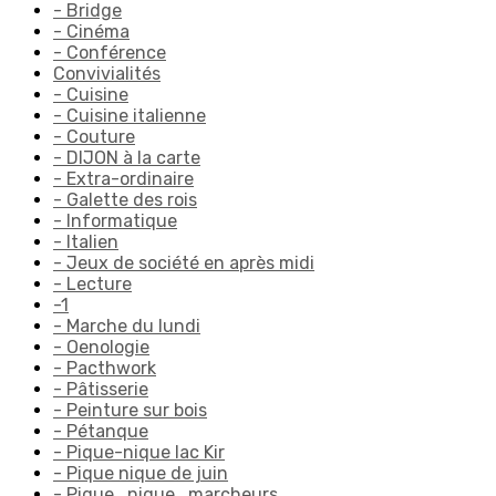
- Bridge
- Cinéma
- Conférence
Convivialités
- Cuisine
- Cuisine italienne
- Couture
- DIJON à la carte
- Extra-ordinaire
- Galette des rois
- Informatique
- Italien
- Jeux de société en après midi
- Lecture
-1
- Marche du lundi
- Oenologie
- Pacthwork
- Pâtisserie
- Peinture sur bois
- Pétanque
- Pique-nique lac Kir
- Pique nique de juin
- Pique_nique_marcheurs