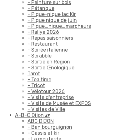
- Peinture sur bois
- Pétanque
- Pique-nique lac Kir
- Pique nique de juin
- Pique_nique_marcheurs
- Rallye 2026
- Repas saisonniers
- Restaurant
- Soirée italienne
- Scrabble
- Sortie en Région
- Sortie Œnologique
Tarot
- Tea time
- Tricot
- Vélotour 2026
- Visite d'entreprise
- Visite de Musée et EXPOS
- Visites de Ville
A-B-C Dijon
▴
▾
ABC DIJON
- Ban bourguignon
- Cassis et kir
- La moutarde