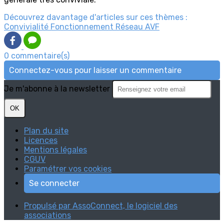
Découvrez davantage d'articles sur ces thèmes :
Convivialité
Fonctionnement
Réseau AVF
0 commentaire(s)
Connectez-vous pour laisser un commentaire
Je m'abonne à la newsletter
OK
Plan du site
Licences
Mentions légales
CGUV
Paramétrer vos cookies
Se connecter
Propulsé par AssoConnect, le logiciel des
associations