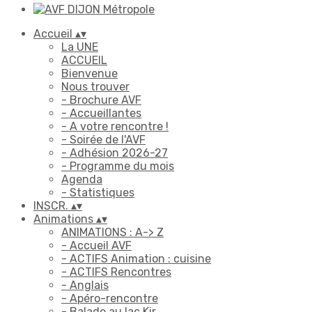
Accueil
▴
▾
La UNE
ACCUEIL
Bienvenue
Nous trouver
- Brochure AVF
- Accueillantes
- A votre rencontre !
- Soirée de l'AVF
- Adhésion 2026-27
- Programme du mois
Agenda
- Statistiques
INSCR.
▴
▾
Animations
▴
▾
ANIMATIONS : A-> Z
- Accueil AVF
- ACTIFS Animation : cuisine
- ACTIFS Rencontres
- Anglais
- Apéro-rencontre
- Balade au lac Kir