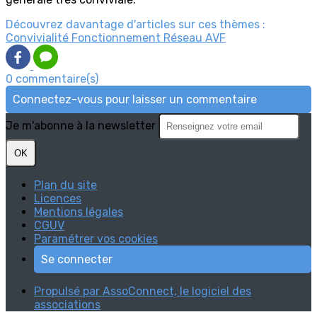
Découvrez davantage d'articles sur ces thèmes :
Convivialité
Fonctionnement
Réseau AVF
0 commentaire(s)
Connectez-vous pour laisser un commentaire
Je m'abonne à la newsletter
OK
Plan du site
Licences
Mentions légales
CGUV
Paramétrer vos cookies
Se connecter
Propulsé par AssoConnect, le logiciel des
associations