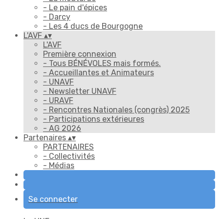
- Le pain d'épices
- Darcy
- Les 4 ducs de Bourgogne
L'AVF
▴
▾
L'AVF
Première connexion
- Tous BÉNÉVOLES mais formés.
- Accueillantes et Animateurs
- UNAVF
- Newsletter UNAVF
- URAVF
- Rencontres Nationales (congrès) 2025
- Participations extérieures
- AG 2026
Partenaires
▴
▾
PARTENAIRES
- Collectivités
- Médias
Se connecter