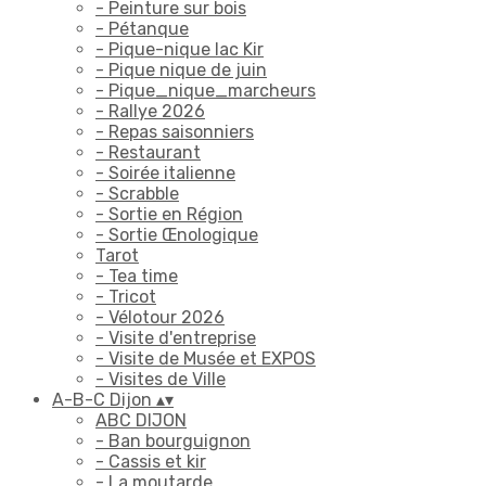
- Peinture sur bois
- Pétanque
- Pique-nique lac Kir
- Pique nique de juin
- Pique_nique_marcheurs
- Rallye 2026
- Repas saisonniers
- Restaurant
- Soirée italienne
- Scrabble
- Sortie en Région
- Sortie Œnologique
Tarot
- Tea time
- Tricot
- Vélotour 2026
- Visite d'entreprise
- Visite de Musée et EXPOS
- Visites de Ville
A-B-C Dijon
▴
▾
ABC DIJON
- Ban bourguignon
- Cassis et kir
- La moutarde