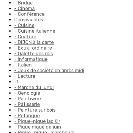
- Bridge
- Cinéma
- Conférence
Convivialités
- Cuisine
- Cuisine italienne
- Couture
- DIJON à la carte
- Extra-ordinaire
- Galette des rois
- Informatique
- Italien
- Jeux de société en après midi
- Lecture
-1
- Marche du lundi
- Oenologie
- Pacthwork
- Pâtisserie
- Peinture sur bois
- Pétanque
- Pique-nique lac Kir
- Pique nique de juin
- Pique_nique_marcheurs