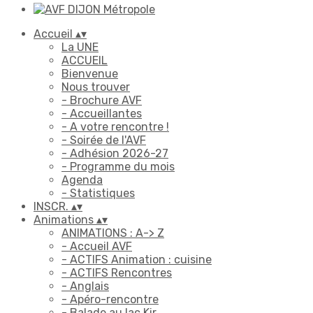
Accueil
▴
▾
La UNE
ACCUEIL
Bienvenue
Nous trouver
- Brochure AVF
- Accueillantes
- A votre rencontre !
- Soirée de l'AVF
- Adhésion 2026-27
- Programme du mois
Agenda
- Statistiques
INSCR.
▴
▾
Animations
▴
▾
ANIMATIONS : A-> Z
- Accueil AVF
- ACTIFS Animation : cuisine
- ACTIFS Rencontres
- Anglais
- Apéro-rencontre
- Balade au lac Kir