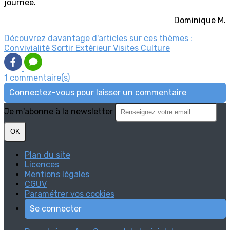
journée.
Dominique M.
Découvrez davantage d'articles sur ces thèmes :
Convivialité
Sortir
Extérieur
Visites
Culture
1 commentaire(s)
Connectez-vous pour laisser un commentaire
Je m'abonne à la newsletter
OK
Plan du site
Licences
Mentions légales
CGUV
Paramétrer vos cookies
Se connecter