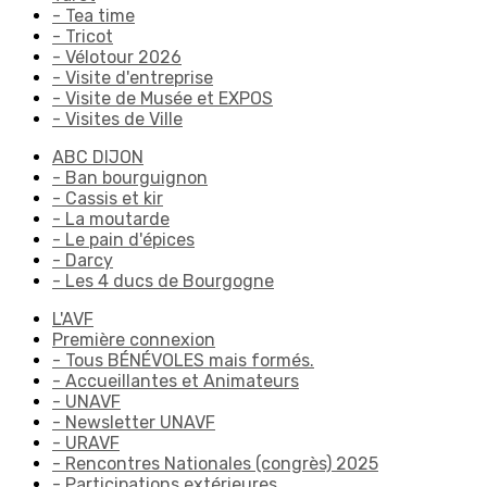
- Tea time
- Tricot
- Vélotour 2026
- Visite d'entreprise
- Visite de Musée et EXPOS
- Visites de Ville
ABC DIJON
- Ban bourguignon
- Cassis et kir
- La moutarde
- Le pain d'épices
- Darcy
- Les 4 ducs de Bourgogne
L'AVF
Première connexion
- Tous BÉNÉVOLES mais formés.
- Accueillantes et Animateurs
- UNAVF
- Newsletter UNAVF
- URAVF
- Rencontres Nationales (congrès) 2025
- Participations extérieures