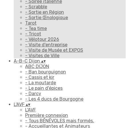
- Soirée italienne
- Scrabble
- Sortie en Région
- Sortie Œnologique
Tarot
- Tea time
- Tricot
- Vélotour 2026
- Visite d'entreprise
- Visite de Musée et EXPOS
- Visites de Ville
A-B-C Dijon
▴
▾
ABC DIJON
- Ban bourguignon
- Cassis et kir
- La moutarde
- Le pain d'épices
- Darcy
- Les 4 ducs de Bourgogne
L'AVF
▴
▾
L'AVF
Première connexion
- Tous BÉNÉVOLES mais formés.
- Accueillantes et Animateurs