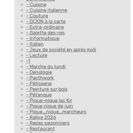
- Cuisine
- Cuisine italienne
- Couture
- DIJON à la carte
- Extra-ordinaire
- Galette des rois
- Informatique
- Italien
- Jeux de société en après midi
- Lecture
-1
- Marche du lundi
- Oenologie
- Pacthwork
- Pâtisserie
- Peinture sur bois
- Pétanque
- Pique-nique lac Kir
- Pique nique de juin
- Pique_nique_marcheurs
- Rallye 2026
- Repas saisonniers
- Restaurant