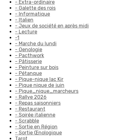
- Extra-ordinaire
- Galette des rois
- Informatique
- Italien
- Jeux de société en après midi
- Lecture
-1
- Marche du lundi
- Oenologie
- Pacthwork
- Pâtisserie
- Peinture sur bois
- Pétanque
- Pique-nique lac Kir
- Pique nique de juin
- Pique_nique_marcheurs
- Rallye 2026
- Repas saisonniers
- Restaurant
- Soirée italienne
- Scrabble
- Sortie en Région
- Sortie Œnologique
Tarot