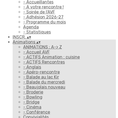
- Accueillantes
- A votre rencontre !
- Soirée de l'AVF
- Adhésion 2026-27
- Programme du mois
Agenda
- Statistiques
INSCR.
▴
▾
Animations
▴
▾
ANIMATIONS : A-> Z
- Accueil AVF
- ACTIFS Animation : cuisine
- ACTIFS Rencontres
- Anglais
- Apéro-rencontre
- Balade au lac Kir
- Balade du mercredi
- Beaujolais nouveau
- Broderie
- Bowling
- Bridge
- Cinéma
- Conférence
Convivialités