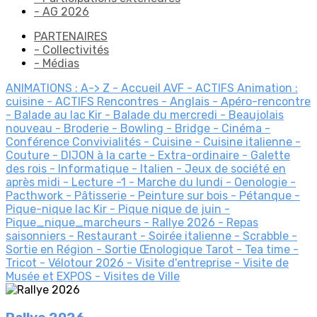
- AG 2026
PARTENAIRES
- Collectivités
- Médias
ANIMATIONS : A-> Z
- Accueil AVF
- ACTIFS Animation :
cuisine
- ACTIFS Rencontres
- Anglais
- Apéro-rencontre
- Balade au lac Kir
- Balade du mercredi
- Beaujolais
nouveau
- Broderie
- Bowling
- Bridge
- Cinéma
-
Conférence
Convivialités
- Cuisine
- Cuisine italienne
-
Couture
- DIJON à la carte
- Extra-ordinaire
- Galette
des rois
- Informatique
- Italien
- Jeux de société en
après midi
- Lecture
-1
- Marche du lundi
- Oenologie
-
Pacthwork
- Pâtisserie
- Peinture sur bois
- Pétanque
-
Pique-nique lac Kir
- Pique nique de juin
-
Pique_nique_marcheurs
- Rallye 2026
- Repas
saisonniers
- Restaurant
- Soirée italienne
- Scrabble
-
Sortie en Région
- Sortie Œnologique
Tarot
- Tea time
-
Tricot
- Vélotour 2026
- Visite d'entreprise
- Visite de
Musée et EXPOS
- Visites de Ville