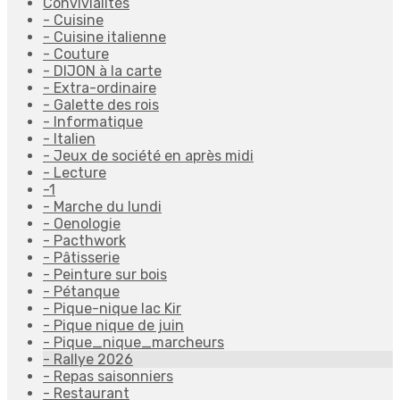
Convivialités
- Cuisine
- Cuisine italienne
- Couture
- DIJON à la carte
- Extra-ordinaire
- Galette des rois
- Informatique
- Italien
- Jeux de société en après midi
- Lecture
-1
- Marche du lundi
- Oenologie
- Pacthwork
- Pâtisserie
- Peinture sur bois
- Pétanque
- Pique-nique lac Kir
- Pique nique de juin
- Pique_nique_marcheurs
- Rallye 2026
- Repas saisonniers
- Restaurant