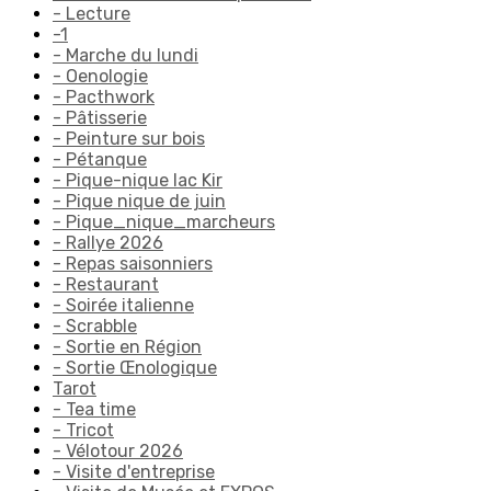
- Lecture
-1
- Marche du lundi
- Oenologie
- Pacthwork
- Pâtisserie
- Peinture sur bois
- Pétanque
- Pique-nique lac Kir
- Pique nique de juin
- Pique_nique_marcheurs
- Rallye 2026
- Repas saisonniers
- Restaurant
- Soirée italienne
- Scrabble
- Sortie en Région
- Sortie Œnologique
Tarot
- Tea time
- Tricot
- Vélotour 2026
- Visite d'entreprise