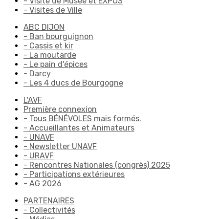
- Visite de Musée et EXPOS
- Visites de Ville
ABC DIJON
- Ban bourguignon
- Cassis et kir
- La moutarde
- Le pain d'épices
- Darcy
- Les 4 ducs de Bourgogne
L'AVF
Première connexion
- Tous BÉNÉVOLES mais formés.
- Accueillantes et Animateurs
- UNAVF
- Newsletter UNAVF
- URAVF
- Rencontres Nationales (congrès) 2025
- Participations extérieures
- AG 2026
PARTENAIRES
- Collectivités