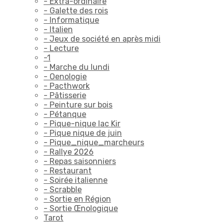
- Extra-ordinaire
- Galette des rois
- Informatique
- Italien
- Jeux de société en après midi
- Lecture
-1
- Marche du lundi
- Oenologie
- Pacthwork
- Pâtisserie
- Peinture sur bois
- Pétanque
- Pique-nique lac Kir
- Pique nique de juin
- Pique_nique_marcheurs
- Rallye 2026
- Repas saisonniers
- Restaurant
- Soirée italienne
- Scrabble
- Sortie en Région
- Sortie Œnologique
Tarot