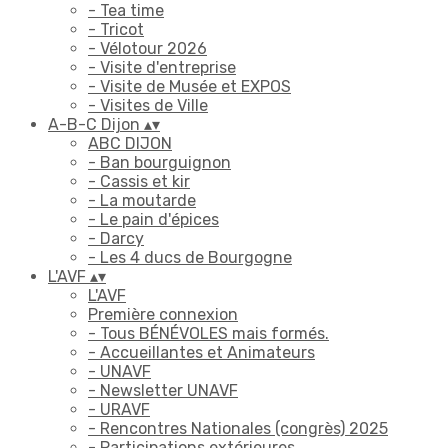
- Tea time
- Tricot
- Vélotour 2026
- Visite d'entreprise
- Visite de Musée et EXPOS
- Visites de Ville
A-B-C Dijon
▴
▾
ABC DIJON
- Ban bourguignon
- Cassis et kir
- La moutarde
- Le pain d'épices
- Darcy
- Les 4 ducs de Bourgogne
L'AVF
▴
▾
L'AVF
Première connexion
- Tous BÉNÉVOLES mais formés.
- Accueillantes et Animateurs
- UNAVF
- Newsletter UNAVF
- URAVF
- Rencontres Nationales (congrès) 2025
- Participations extérieures