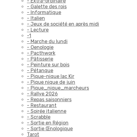
- Extra-ordinaire
- Galette des rois
- Informatique
- Italien
- Jeux de société en après midi
- Lecture
-1
- Marche du lundi
- Oenologie
- Pacthwork
- Pâtisserie
- Peinture sur bois
- Pétanque
- Pique-nique lac Kir
- Pique nique de juin
- Pique_nique_marcheurs
- Rallye 2026
- Repas saisonniers
- Restaurant
- Soirée italienne
- Scrabble
- Sortie en Région
- Sortie Œnologique
Tarot