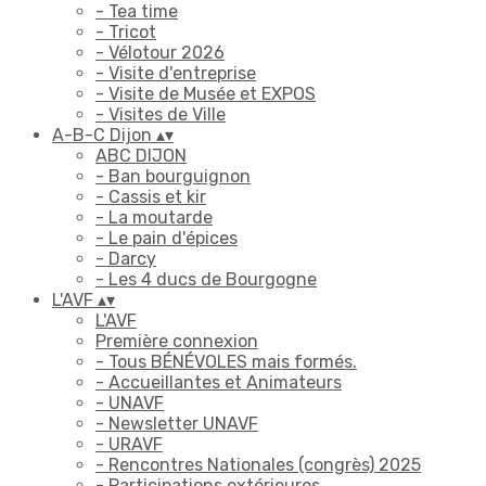
- Tea time
- Tricot
- Vélotour 2026
- Visite d'entreprise
- Visite de Musée et EXPOS
- Visites de Ville
A-B-C Dijon
▴
▾
ABC DIJON
- Ban bourguignon
- Cassis et kir
- La moutarde
- Le pain d'épices
- Darcy
- Les 4 ducs de Bourgogne
L'AVF
▴
▾
L'AVF
Première connexion
- Tous BÉNÉVOLES mais formés.
- Accueillantes et Animateurs
- UNAVF
- Newsletter UNAVF
- URAVF
- Rencontres Nationales (congrès) 2025
- Participations extérieures