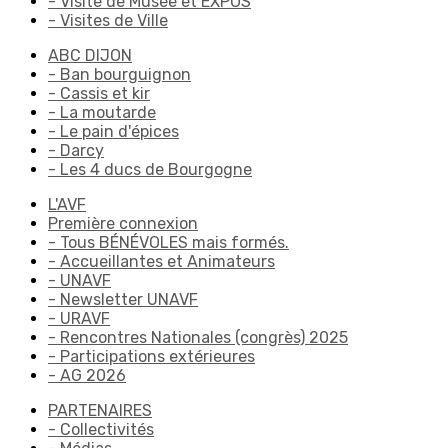
- Visite de Musée et EXPOS
- Visites de Ville
ABC DIJON
- Ban bourguignon
- Cassis et kir
- La moutarde
- Le pain d'épices
- Darcy
- Les 4 ducs de Bourgogne
L'AVF
Première connexion
- Tous BÉNÉVOLES mais formés.
- Accueillantes et Animateurs
- UNAVF
- Newsletter UNAVF
- URAVF
- Rencontres Nationales (congrès) 2025
- Participations extérieures
- AG 2026
PARTENAIRES
- Collectivités