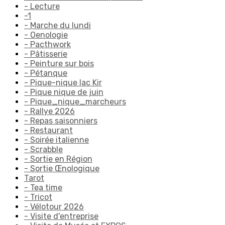
- Lecture
-1
- Marche du lundi
- Oenologie
- Pacthwork
- Pâtisserie
- Peinture sur bois
- Pétanque
- Pique-nique lac Kir
- Pique nique de juin
- Pique_nique_marcheurs
- Rallye 2026
- Repas saisonniers
- Restaurant
- Soirée italienne
- Scrabble
- Sortie en Région
- Sortie Œnologique
Tarot
- Tea time
- Tricot
- Vélotour 2026
- Visite d'entreprise