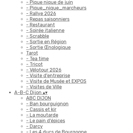
- Pique nique de juin
- Pique_nique_marcheurs
- Rallye 2026
- Repas saisonniers
- Restaurant
- Soirée italienne
- Scrabble
- Sortie en Région
- Sortie Œnologique
Tarot
- Tea time
- Tricot
- Vélotour 2026
- Visite d'entreprise
- Visite de Musée et EXPOS
- Visites de Ville
A-B-C Dijon
▴
▾
ABC DIJON
- Ban bourguignon
- Cassis et kir
- La moutarde
- Le pain d'épices
- Darcy
- Les 4 ducs de Bourgogne