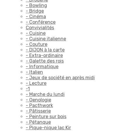
- Bowling
- Bridge
- Cinéma
- Conférence
Convivialités
- Cuisine
- Cuisine italienne
- Couture
- DIJON à la carte
- Extra-ordinaire
- Galette des rois
- Informatique
- Italien
- Jeux de société en après midi
- Lecture
-1
- Marche du lundi
- Oenologie
- Pacthwork
- Pâtisserie
- Peinture sur bois
- Pétanque
- Pique-nique lac Kir