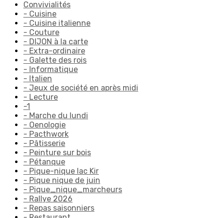
Convivialités
- Cuisine
- Cuisine italienne
- Couture
- DIJON à la carte
- Extra-ordinaire
- Galette des rois
- Informatique
- Italien
- Jeux de société en après midi
- Lecture
-1
- Marche du lundi
- Oenologie
- Pacthwork
- Pâtisserie
- Peinture sur bois
- Pétanque
- Pique-nique lac Kir
- Pique nique de juin
- Pique_nique_marcheurs
- Rallye 2026
- Repas saisonniers
- Restaurant