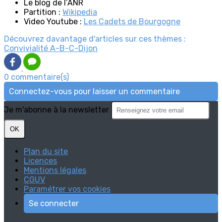
Le blog de l’ANR
Partition :
Wikipedia
Video Youtube :
Les Cadets de Bourgogne
Découvrez davantage d'articles sur ces thèmes :
Convivialité
A-B-C-Dijon
0 commentaire(s)
Connectez-vous pour laisser un commentaire
Je m'abonne à la newsletter
OK
Plan du site
Licences
Mentions légales
CGUV
Paramétrer vos cookies
Se connecter