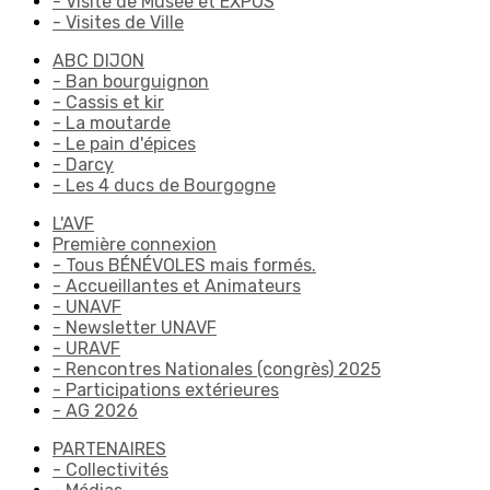
- Visite de Musée et EXPOS
- Visites de Ville
ABC DIJON
- Ban bourguignon
- Cassis et kir
- La moutarde
- Le pain d'épices
- Darcy
- Les 4 ducs de Bourgogne
L'AVF
Première connexion
- Tous BÉNÉVOLES mais formés.
- Accueillantes et Animateurs
- UNAVF
- Newsletter UNAVF
- URAVF
- Rencontres Nationales (congrès) 2025
- Participations extérieures
- AG 2026
PARTENAIRES
- Collectivités