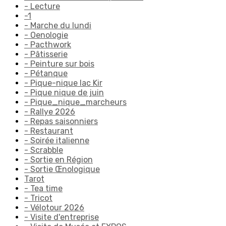
- Lecture
-1
- Marche du lundi
- Oenologie
- Pacthwork
- Pâtisserie
- Peinture sur bois
- Pétanque
- Pique-nique lac Kir
- Pique nique de juin
- Pique_nique_marcheurs
- Rallye 2026
- Repas saisonniers
- Restaurant
- Soirée italienne
- Scrabble
- Sortie en Région
- Sortie Œnologique
Tarot
- Tea time
- Tricot
- Vélotour 2026
- Visite d'entreprise