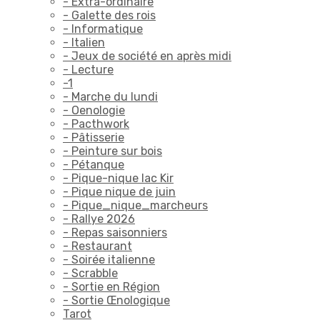
- Extra-ordinaire
- Galette des rois
- Informatique
- Italien
- Jeux de société en après midi
- Lecture
-1
- Marche du lundi
- Oenologie
- Pacthwork
- Pâtisserie
- Peinture sur bois
- Pétanque
- Pique-nique lac Kir
- Pique nique de juin
- Pique_nique_marcheurs
- Rallye 2026
- Repas saisonniers
- Restaurant
- Soirée italienne
- Scrabble
- Sortie en Région
- Sortie Œnologique
Tarot