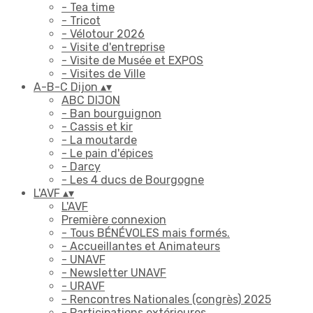
- Tea time
- Tricot
- Vélotour 2026
- Visite d'entreprise
- Visite de Musée et EXPOS
- Visites de Ville
A-B-C Dijon
▴
▾
ABC DIJON
- Ban bourguignon
- Cassis et kir
- La moutarde
- Le pain d'épices
- Darcy
- Les 4 ducs de Bourgogne
L'AVF
▴
▾
L'AVF
Première connexion
- Tous BÉNÉVOLES mais formés.
- Accueillantes et Animateurs
- UNAVF
- Newsletter UNAVF
- URAVF
- Rencontres Nationales (congrès) 2025
- Participations extérieures